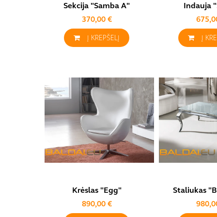
Sekcija "Samba A"
Indauja "
370,00 €
675,0
Į KREPŠELĮ
Į KR
Krėslas "Egg"
Staliukas "
890,00 €
980,0