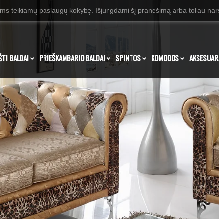
ms teikiamų paslaugų kokybę. Išjungdami šį pranešimą arba toliau naršy
ŠTI BALDAI
PRIEŠKAMBARIO BALDAI
SPINTOS
KOMODOS
AKSESUAR