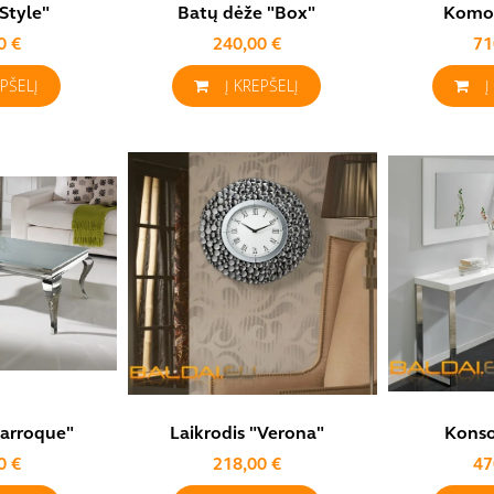
Style"
Batų dėže "Box"
Komod
0 €
240,00 €
71
EPŠELĮ
Į KREPŠELĮ
Į
Barroque"
Laikrodis "Verona"
Konso
0 €
218,00 €
47