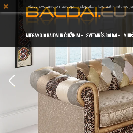
Mūsų svetainėje naudojami slapukai, kad užtikrintume ju
MIEGAMOJO BALDAI IR ČIUŽINIAI
SVETAINĖS BALDAI
MINK