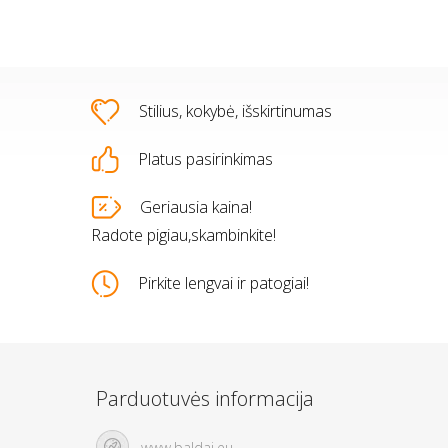
Stilius, kokybė, išskirtinumas
Platus pasirinkimas
s
Geriausia kaina!
Radote pigiau,skambinkite!
jo lova 07
slas "Oro"
Paveikslas "Mujer Dorada"
Lova "Ąžuolas 3"
Pirkite lengvai ir patogiai!
0,00 €
0,00 €
670,00 €
430,00 €
 KREPŠELĮ
 KREPŠELĮ
Į KREPŠELĮ
Į KREPŠELĮ
Parduotuvės informacija
www.baldai.eu