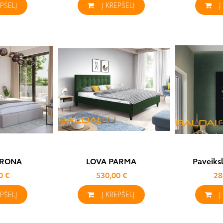
EPŠELĮ
Į KREPŠELĮ
Į
ERONA
LOVA PARMA
Paveiks
0 €
530,00 €
28
EPŠELĮ
Į KREPŠELĮ
Į