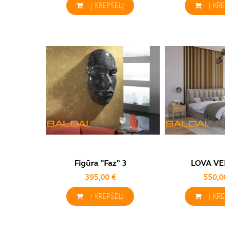
Į KREPŠELĮ
Į KR
Figūra "Faz" 3
LOVA V
395,00 €
550,0
Į KREPŠELĮ
Į KR