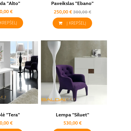
a "Alto"
Paveikslas "Ebano"
0,00 €
300,00 €
250,00 €
 KREPŠELĮ
Į KREPŠELĮ
lė "Tera"
Lempa "Siluet"
0,00 €
530,00 €