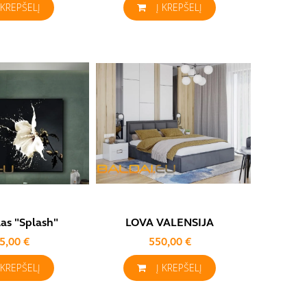
 KREPŠELĮ
Į KREPŠELĮ
las "Splash"
LOVA VALENSIJA
5,00 €
550,00 €
 KREPŠELĮ
Į KREPŠELĮ