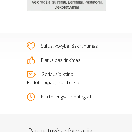
Stilius, kokybė, išskirtinumas
Platus pasirinkimas
s
Geriausia kaina!
Radote pigiau,skambinkite!
Pirkite lengvai ir patogiai!
Parduotuvės informacija