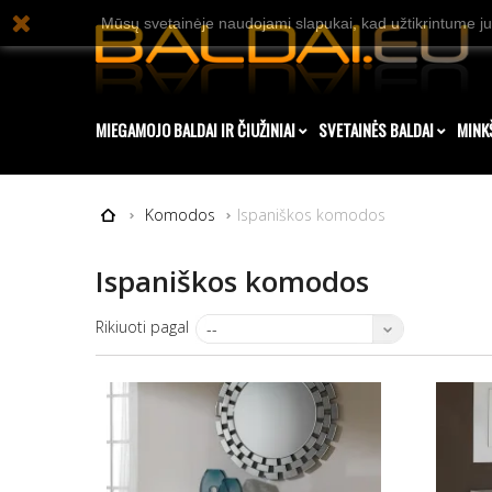
Mūsų svetainėje naudojami slapukai, kad užtikrintume ju
MIEGAMOJO BALDAI IR ČIUŽINIAI
SVETAINĖS BALDAI
MINK
Komodos
Ispaniškos komodos
Ispaniškos komodos
Rikiuoti pagal
--