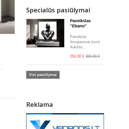
Specialūs pasiūlymai
Paveikslas
"Ebano"
Paveikslo
išmatavimai (mm)
Aukštis...
250,00 €
300,00 €
.
Visi pasiūlymai
Reklama