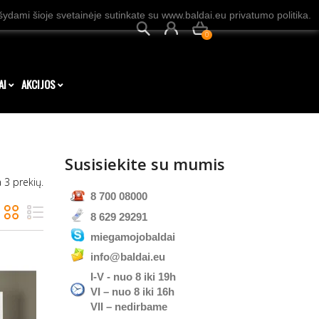
dami šioje svetainėje sutinkate su www.baldai.eu privatumo politika.
0
AI
AKCIJOS
Susisiekite su mumis
a 3 prekių.
8 700 08000
8 629 29291
miegamojobaldai
info@baldai.eu
I-V - nuo 8 iki 19h
VI – nuo 8 iki 16h
VII – nedirbame