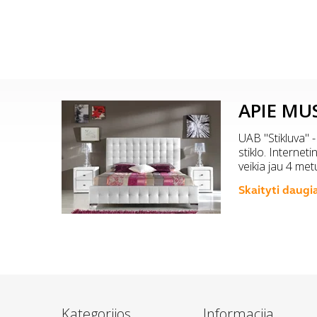
APIE MU
UAB "Stikluva" -
stiklo. Internet
veikia jau 4 met
Skaityti daugi
Kategorijos
Informacija