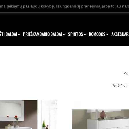
ms teikiamų paslaugų kokybę. Išjungdami šį pranešimą arba toliau naršy
ŠTI BALDAI
PRIEŠKAMBARIO BALDAI
SPINTOS
KOMODOS
AKSESUAR
Yr
Peržiūra: