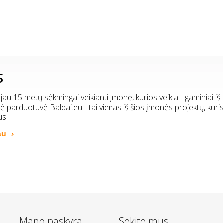
S
 jau 15 metų sėkmingai veikianti įmonė, kurios veikla - gaminiai iš
inė parduotuvė Baldai.eu - tai vienas iš šios įmonės projektų, kuri
us.
au
Mano paskyra
Sekite mus