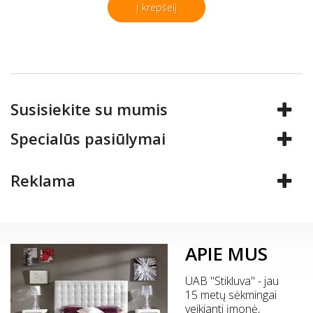
Į krepšelį
Susisiekite su mumis
Specialūs pasiūlymai
Reklama
APIE MUS
UAB "Stikluva" - jau
15 metų sėkmingai
veikianti įmonė,