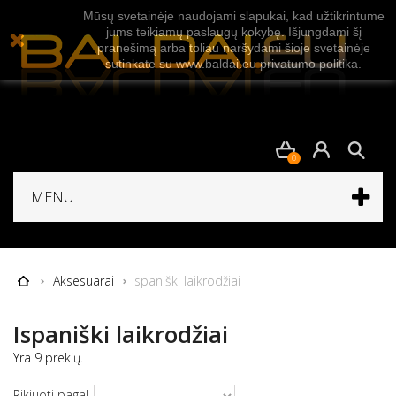
Mūsų svetainėje naudojami slapukai, kad užtikrintume
jums teikiamų paslaugų kokybę. Išjungdami šį
pranešimą arba toliau naršydami šioje svetainėje
sutinkate su www.baldai.eu privatumo politika.
0
MENU
Aksesuarai
Ispaniški laikrodžiai
Ispaniški laikrodžiai
Yra 9 prekių.
Rikiuoti pagal