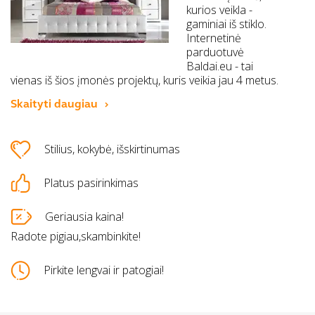
kurios veikla -
gaminiai iš stiklo.
Internetinė
parduotuvė
Baldai.eu - tai
vienas iš šios įmonės projektų, kuris veikia jau 4 metus.
Skaityti daugiau
Stilius, kokybė, išskirtinumas
Platus pasirinkimas
Geriausia kaina!
Radote pigiau,skambinkite!
Pirkite lengvai ir patogiai!