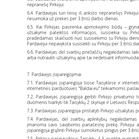
nepranešę Pirkėjui.
6.4. Pardavėjas turi teisę iš anksto nepranešęs Pirkėj
nesumoka už prekes per 3 (tris) darbo dienas.
6.5. Kai Pirkėjas pasirenka apmokėjimo būdą – grynai
užsakyme pateiktos informacijos, susisiekia su Pir
pradedamas skaičiuoti nuo susisiekimo su Pirkėju dienos.
Pardavėjui nepavyksta susisiekti su Pirkėju per 3 (tris) d
6.6. Pardavėjas dėl svarbių priežaščių negalėdamas laiku 
arba nutraukti užsakymą apie tai nedelsiant informuodam
7. Pardavėjo įsipareigojimai
7.1. Pardavėjas įsipareigoja šiose Taisyklėse ir intern
internetinės parduotuvės "Baldai.eu" teikiamomis pasla
7.2. Pardavėjas įsipareigoja gerbti Pirkėjo privatumo 
duomenis tvarkyti tik Taisyklių 2 skyriuje ir Lietuvos Resp
7.3. Pardavėjas įsipareigoja pristatyti Pirkėjo užsakytas
7.4. Pardavėjas, dėl svarbių aplinkybių negalėdamas pr
įmanoma savo savybėmis panašesnę prekę. Pirkėjui ats
įsipareigoja grąžinti Pirkėjui sumokėtus pinigus per 3 (tr
7.5. Pirkėjui pasinaudojus Taisyklių 4.3. punkte numatyt