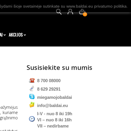
dami šioje svetainėje sutinkate su www.baldai.eu privatumo politika.
0
AI
AKCIJOS
Susisiekite su mumis
8 700 08000
8 629 29291
miegamojobaldai
info@baldai.eu
 pažymėjus
s, kuriame
I-V - nuo 8 iki 19h
 grąžinimo
VI – nuo 8 iki 16h
VII – nedirbame
nustatytus