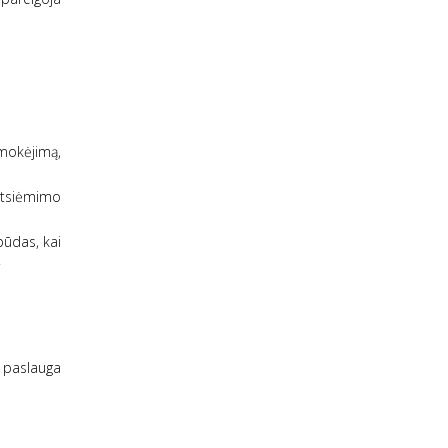
mokėjimą,
atsiėmimo
būdas, kai
.
o paslauga