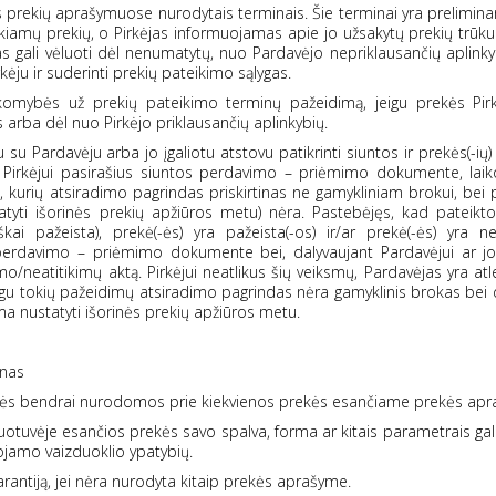
 prekių aprašymuose nurodytais terminais. Šie terminai yra prelimina
eikiamų prekių, o Pirkėjas informuojamas apie jo užsakytų prekių trūk
imas gali vėluoti dėl nenumatytų, nuo Pardavėjo nepriklausančių aplinky
kėju ir suderinti prekių pateikimo sąlygas.
akomybės už prekių pateikimo terminų pažeidimą, jeigu prekės Pirk
 arba dėl nuo Pirkėjo priklausančių aplinkybių.
 su Pardavėju arba jo įgaliotu atstovu patikrinti siuntos ir prekės(-ių)
Pirkėjui pasirašius siuntos perdavimo – priėmimo dokumente, lai
kurių atsiradimo pagrindas priskirtinas ne gamykliniam brokui, bei p
tatyti išorinės prekių apžiūros metu) nėra. Pastebėjęs, kad pateikt
kai pažeista), prekė(-ės) yra pažeista(-os) ir/ar prekė(-ės) yra n
 perdavimo – priėmimo dokumente bei, dalyvaujant Pardavėjui ar jo 
imo/neatitikimų aktą. Pirkėjui neatlikus šių veiksmų, Pardavėjas yra at
igu tokių pažeidimų atsiradimo pagrindas nėra gamyklinis brokas bei 
ma nustatyti išorinės prekių apžiūros metu.
inas
bės bendrai nurodomos prie kiekvienos prekės esančiame prekės apr
uotuvėje esančios prekės savo spalva, forma ar kitais parametrais gali 
ojamo vaizduoklio ypatybių.
antiją, jei nėra nurodyta kitaip prekės aprašyme.