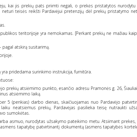
veju, kai jis prekių pats priimti negali, o prekės pristatytos nurodytu
s neturi teisės reikšti Pardavėjui pretenzijų dėl prekių pristatymo 
as.
espublikos teritorijoje yra nemokamas. [Perkant prekių ne mažiau kai
- pagal atskirą susitarimą.
rijoje.
ų yra pridedama surinkimo instrukcija, furnitūra.
ktuose:
vėjo prekių atsiėmimo punkto, esančio adresu Pramonės g. 26, Šiaulia
tinus atsiėmimo laiką.
p per 5 (penkias) darbo dienas, skaičiuojamas nuo Pardavėjo patvirt
aiku neatsiėmus prekių, Pardavėjas pasilieka teisę nutraukti už
 buvo sumokėtas.
uo arba asmuo, nurodytas užsakymo pateikimo metu. Atsiimant prekes,
ntį asmens tapatybę patvirtinantį dokumentą (asmens tapatybės kortel