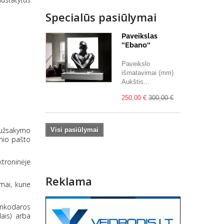
Specialūs pasiūlymai
Paveikslas
"Ebano"
Paveikslo
išmatavimai (mm)
Aukštis...
250,00 €
300,00 €
 užsakymo
Visi pasiūlymai
nio pašto
ktroninėje
Reklama
mai, kurie
inkodaros
ais) arba