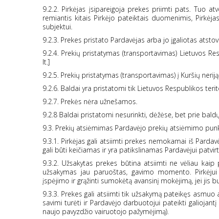
9.2.2. Pirkėjas įsipareigoja prekes priimti pats. Tuo at
remiantis kitais Pirkėjo pateiktais duomenimis, Pirkėja
subjektui.
9.2.3. Prekes pristato Pardavėjas arba jo įgaliotas atstov
9.2.4. Prekių pristatymas (transportavimas) Lietuvos R
lt.]
9.2.5. Prekių pristatymas (transportavimas) į Kuršių neriją
9.2.6. Baldai yra pristatomi tik Lietuvos Respublikos terito
9.2.7. Prekės nėra užnešamos.
9.2.8 Baldai pristatomi nesurinkti, dėžėse, bet prie bald
9.3. Prekių atsiėmimas Pardavėjo prekių atsiėmimo pun
9.3.1. Pirkėjas gali atsiimti prekes nemokamai iš Parda
gali būti keičiamas ir yra patikslinamas Pardavėjui patvir
9.3.2. Užsakytas prekes būtina atsiimti ne vėliau kai
užsakymas jau paruoštas, gavimo momento. Pirkėjui l
įspėjimo ir grąžinti sumokėtą avansinį mokėjimą, jei jis
9.3.3. Prekes gali atsiimti tik užsakymą pateikęs asm
savimi turėti ir Pardavėjo darbuotojui pateikti galioja
naujo pavyzdžio vairuotojo pažymėjimą).