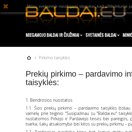
Mūsų svetainėje naudojami slapukai, kad užtikrintume ju
MIEGAMOJO BALDAI IR ČIUŽINIAI
SVETAINĖS BALDAI
MINK
Pirkimo taisyklės
Prekių pirkimo – pardavimo in
taisyklės:
1. Bendrosios nuostatos
1.1. Šios prekių pirkimo – pardavimo taisyklės (toliau "
varnelę prie teiginio "Susipažinau su "Baldai.eu" taisyk
nustatomos Pirkėjo ir Pardavėjo teisės bei pareigos, p
tvarka, šalių atsakomybė bei kitos su prekių pirkimu – p
1.2. Pardavėjas pasilieka teisę bet kuriuo metu pakei