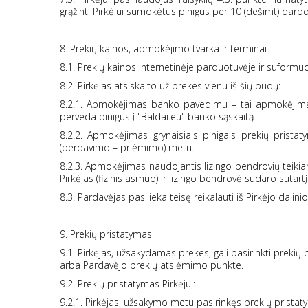
grąžinti Pirkėjui sumokėtus pinigus per 10 (dešimt) da
8. Prekių kainos, apmokėjimo tvarka ir terminai
8.1. Prekių kainos internetinėje parduotuvėje ir sufor
8.2. Pirkėjas atsiskaito už prekes vienu iš šių būdų:
8.2.1. Apmokėjimas banko pavedimu – tai apmokėjimas
perveda pinigus į "Baldai.eu" banko sąskaitą.
8.2.2. Apmokėjimas grynaisiais pinigais prekių pris
(perdavimo – priėmimo) metu.
8.2.3. Apmokėjimas naudojantis lizingo bendrovių teiki
Pirkėjas (fizinis asmuo) ir lizingo bendrovė sudaro sutar
8.3. Pardavėjas pasilieka teisę reikalauti iš Pirkėjo dali
9. Prekių pristatymas
9.1. Pirkėjas, užsakydamas prekes, gali pasirinkti preki
arba Pardavėjo prekių atsiėmimo punkte.
9.2. Prekių pristatymas Pirkėjui:
9.2.1. Pirkėjas, užsakymo metu pasirinkęs prekių pristaty