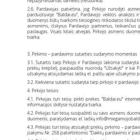
nepažymėdamas varnelės (nesutinka).
2.6. Pardavėjas patvirtina, jog Pirkėjo nurodyti as
parduotuvėje "Baldai.eu", Pardavėjo veiklos analizės ir
duomenys būtų tvarkomi tiesioginės rinkodaros tikslu) ti
asmenims, išskyrus Pardavėjo partnerius, teikiančius 
paslaugas. Visais kitais atvejais Pirkėjo asmens duom
tvarka.
3. Pirkimo – pardavimo sutarties sudarymo momentas
3.1. Sutartis tarp Pirkėjo ir Pardavėjo laikoma sudaryt
prekių krepšelį, paspaudžia nuorodą "Užsakyti" ir kai Pa
užsakymą atsiųsdamas laišką el. paštu apie užsakymo pa
3.2. Kiekviena sutartis sudaryta tarp pirkėjo ir pardavėj
4. Pirkėjo teisės
4.1. Pirkėjas turi teisę pirkti prekes "Baldai.eu" inter
informacijos skiltyse nustatyta tvarka.
4.2. Pirkėjas turi teisę susipažinti su savo asmens duomen
duomenis, parašydamas el. laišką info@miegamojobald
4.3. Pirkėjas turi teisę atsisakyti prekių pirkimo – pard
įsakymu Nr. 258 patvirtintomis "Daiktų pardavimo ir pas