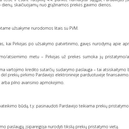
rbo dienų, skaičiuojamų nuo grąžinamos prekės gavimo dienos.
muotame užsakyme nurodomos litais su PVM.
, kai Pirkėjas po užsakymo patvirtinimo, gavęs nurodymą apie ap
tatymo/atsiėmimo metu – Pirkėjas už prekes sumoka jų pristatymo/
ama vartojimo kredito sutarčių sudarymo paslauga – tai atsiskaitymo 
tį dėl prekių pirkimo Pardavėjo elektroninėje parduotuvėje finansavimo
nio arba pilno avansinio apmokėjimo.
ų pateikimo būdą, t.y. pasinaudoti Pardavėjo teikiama prekių pristatym
mo paslaugą, įsipareigoja nurodyti tikslią prekių pristatymo vietą.