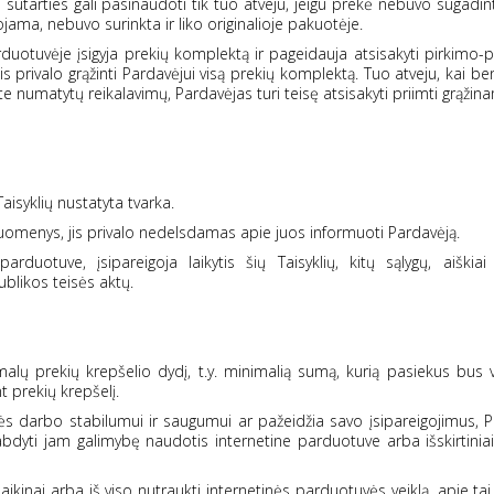
o sutarties gali pasinaudoti tik tuo atveju, jeigu prekė nebuvo sugadin
ama, nebuvo surinkta ir liko originalioje pakuotėje.
parduotuvėje įsigyja prekių komplektą ir pageidauja atsisakyti pirkimo
 jis privalo grąžinti Pardavėjui visą prekių komplektą. Tuo atveju, kai be
e numatytų reikalavimų, Pardavėjas turi teisę atsisakyti priimti grąžin
Taisyklių nustatyta tvarka.
duomenys, jis privalo nedelsdamas apie juos informuoti Pardavėją.
arduotuve, įsipareigoja laikytis šių Taisyklių, kitų sąlygų, aiškia
ublikos teisės aktų.
imalų prekių krepšelio dydį, t.y. minimalią sumą, kurią pasiekus bu
 prekių krepšelį.
vės darbo stabilumui ir saugumui ar pažeidžia savo įsipareigojimus, 
abdyti jam galimybę naudotis internetine parduotuve arba išskirtiniai
ikinai arba iš viso nutraukti internetinės parduotuvės veiklą, apie tai