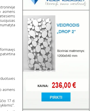
troninėje
 jo asmens
retiesiems
usijusias
ų numatyta
suformavęs
patvirtina
arduotuvės
avo asmens
ūčio 17 d.
yklėmis".