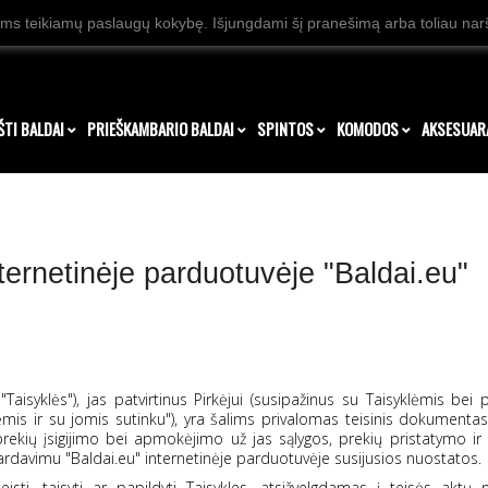
ms teikiamų paslaugų kokybę. Išjungdami šį pranešimą arba toliau naršy
ŠTI BALDAI
PRIEŠKAMBARIO BALDAI
SPINTOS
KOMODOS
AKSESUAR
ternetinėje parduotuvėje "Baldai.eu"
Taisyklės"), jas patvirtinus Pirkėjui (susipažinus su Taisyklėmis bei
lėmis ir su jomis sutinku"), yra šalims privalomas teisinis dokumenta
rekių įsigijimo bei apmokėjimo už jas sąlygos, prekių pristatymo ir
ardavimu "Baldai.eu" internetinėje parduotuvėje susijusios nuostatos.
sti, taisyti ar papildyti Taisykles, atsižvelgdamas į teisės aktų 