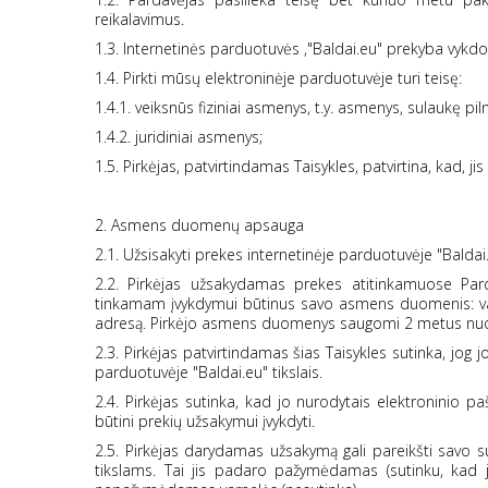
reikalavimus.
1.3. Internetinės parduotuvės ‚"Baldai.eu" prekyba vykdom
1.4. Pirkti mūsų elektroninėje parduotuvėje turi teisę:
1.4.1. veiksnūs fiziniai asmenys, t.y. asmenys, sulaukę 
1.4.2. juridiniai asmenys;
1.5. Pirkėjas, patvirtindamas Taisykles, patvirtina, kad, ji
2. Asmens duomenų apsauga
2.1. Užsisakyti prekes internetinėje parduotuvėje "Baldai.
2.2. Pirkėjas užsakydamas prekes atitinkamuose Par
tinkamam įvykdymui būtinus savo asmens duomenis: vard
adresą.
Pirkėjo asmens duomenys saugomi 2 metus nuo 
2.3. Pirkėjas patvirtindamas šias Taisykles sutinka, j
parduotuvėje "Baldai.eu" tikslais.
2.4. Pirkėjas sutinka, kad jo nurodytais elektroninio p
būtini prekių užsakymui įvykdyti.
2.5. Pirkėjas darydamas užsakymą gali pareikšti savo
tikslams. Tai jis padaro pažymėdamas (sutinku, kad 