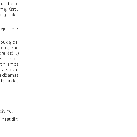
rūs, be to
umą. Kartu
bių. Tokiu
ėjui nėra
 būklę bei
koma, kad
rekės(-ių)
os siuntos
etinkamos
atstovui,
leidžiamas
dėl prekių
ašyme.
neatitikti