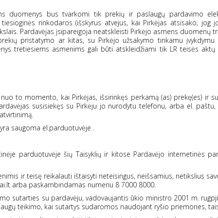
mens duomenys bus tvarkomi tik prekių ir paslaugų pardavimo elek
 tiesioginės rinkodaros (išskyrus atvejus, kai Pirkėjas atsisako, jog
kslais. Pardavėjas įsipareigoja neatskleisti Pirkėjo asmens duomenų t
prekių pristatymo ar kitas, su Pirkėjo užsakymo tinkamu įvykdymu s
enys tretiesiems asmenims gali būti atskleidžiami tik LR teisės akt
a nuo to momento, kai Pirkėjas, išsirinkęs perkamą (as) prekę(es) ir 
rdavėjas susisiekęs su Pirkėju jo nurodytu telefonu, arba el. paštu, 
tvirtinimą.
o yra saugoma el.parduotuvėje .
netinėje parduotuvėje šių Taisyklių ir kitose Pardavėjo internetinės p
imis ir teisę reikalauti ištaisyti neteisingus, neišsamius, netikslius s
ai.lt arba paskambindamas numeriu 8 7000 8000.
avimo sutarties su pardavėju, vadovaujantis ūkio ministro 2001 m. rugpj
laugų teikimo, kai sutartys sudaromos naudojant ryšio priemones, tais