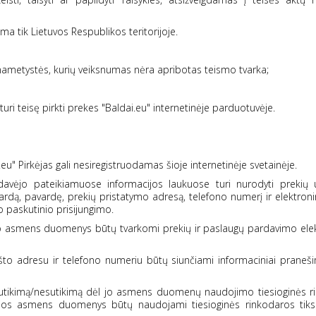
a tik Lietuvos Respublikos teritorijoje.
pilnametystės, kurių veiksnumas nėra apribotas teismo tvarka;
s turi teisę pirkti prekes "Baldai.eu" internetinėje parduotuvėje.
eu" Pirkėjas gali nesiregistruodamas šioje internetinėje svetainėje.
davėjo pateikiamuose informacijos laukuose turi nurodyti prekių
ą, pavardę, prekių pristatymo adresą, telefono numerį ir elektroni
paskutinio prisijungimo.
og jo asmens duomenys būtų tvarkomi prekių ir paslaugų pardavimo ele
ašto adresu ir telefono numeriu būtų siunčiami informaciniai praneši
 sutikimą/nesutikimą dėl jo asmens duomenų naudojimo tiesioginės r
jos asmens duomenys būtų naudojami tiesioginės rinkodaros tiksl