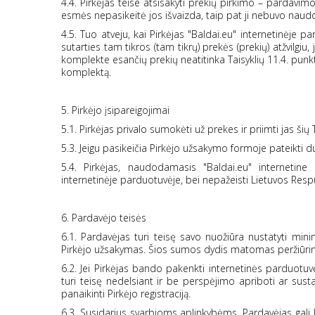
4.4. Pirkėjas teise atsisakyti prekių pirkimo – pardavim
esmės nepasikeitė jos išvaizda, taip pat ji nebuvo naudoj
4.5. Tuo atveju, kai Pirkėjas "Baldai.eu" internetinėje 
sutarties tam tikros (tam tikrų) prekės (prekių) atžvilgiu,
komplekte esančių prekių neatitinka Taisyklių 11.4. punkt
komplektą.
5. Pirkėjo įsipareigojimai
5.1. Pirkėjas privalo sumokėti už prekes ir priimti jas šių 
5.3. Jeigu pasikeičia Pirkėjo užsakymo formoje pateikti 
5.4. Pirkėjas, naudodamasis "Baldai.eu" internetine p
internetinėje parduotuvėje, bei nepažeisti Lietuvos Resp
6. Pardavėjo teisės
6.1. Pardavėjas turi teisę savo nuožiūra nustatyti min
Pirkėjo užsakymas. Šios sumos dydis matomas peržiūrint
6.2. Jei Pirkėjas bando pakenkti internetinės parduotu
turi teisę nedelsiant ir be perspėjimo apriboti ar sust
panaikinti Pirkėjo registraciją.
6.3. Susidarius svarbioms aplinkybėms, Pardavėjas gali la