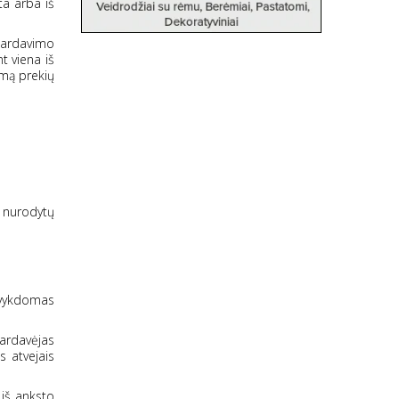
ta arba iš
-pardavimo
nt viena iš
amą prekių
i nurodytų
s vykdomas
Pardavėjas
s atvejais
 iš anksto