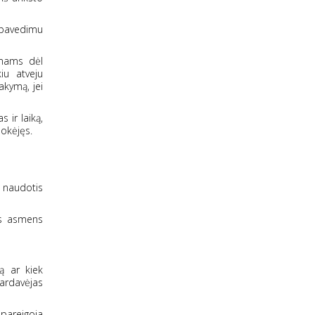
o pavedimu
umams dėl
iu atveju
akymą, jei
 ir laiką,
mokėjęs.
ę naudotis
tus asmens
ką ar kiek
ardavėjas
ipareigoja