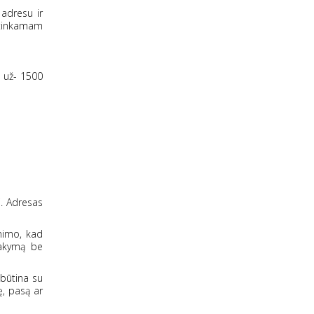
 adresu ir
netinkamam
p už- 1500
i. Adresas
inimo, kad
sakymą be
 būtina su
ę, pasą ar