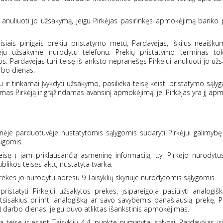
ui anuliuoti jo užsakymą, jeigu Pirkėjas pasirinkęs apmokėjimą bank
siais pinigais prekių pristatymo metu, Pardavėjas, iškilus neaišk
kėju užsakyme nurodytu telefonu. Prekių pristatymo terminas tok
 Pardavėjas turi teisę iš anksto nepranešęs Pirkėjui anuliuoti jo užs
arbo dienas.
ir tinkamai įvykdyti užsakymo, pasilieka teisę keisti pristatymo sąlygas
as Pirkėją ir grąžindamas avansinį apmokėjimą, jei Pirkėjas yra jį ap
etinėje parduotuvėje nustatytomis sąlygomis sudaryti Pirkėjui galimyb
ugomis.
teisę į jam priklausančią asmeninę informaciją, t.y. Pirkėjo nurody
ublikos teisės aktų nustatyta tvarka.
 prekes jo nurodytu adresu 9 Taisyklių skyriuje nurodytomis sąlygomis.
istatyti Pirkėjui užsakytos prekės, įsipareigoja pasiūlyti analogiš
isakius priimti analogišką ar savo savybėmis panašiausią prekę, P
is) darbo dienas, jeigu buvo atliktas išankstinis apmokėjimas.
a teise ir esant Taisyklių 4.4. punkte numatytai sąlygai, Pardavėjas įs