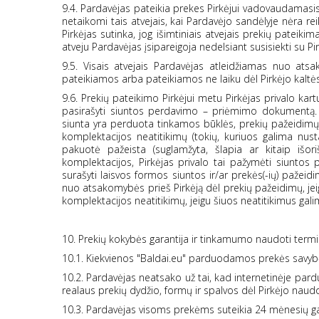
9.4. Pardavėjas pateikia prekes Pirkėjui vadovaudamasis
netaikomi tais atvejais, kai Pardavėjo sandėlyje nėra r
Pirkėjas sutinka, jog išimtiniais atvejais prekių pateik
atveju Pardavėjas įsipareigoja nedelsiant susisiekti su Pir
9.5. Visais atvejais Pardavėjas atleidžiamas nuo ats
pateikiamos arba pateikiamos ne laiku dėl Pirkėjo kaltės
9.6. Prekių pateikimo Pirkėjui metu Pirkėjas privalo kartu
pasirašyti siuntos perdavimo – priėmimo dokumentą. 
siunta yra perduota tinkamos būklės, prekių pažeidimų, 
komplektacijos neatitikimų (tokių, kuriuos galima nus
pakuotė pažeista (suglamžyta, šlapia ar kitaip išoriš
komplektacijos, Pirkėjas privalo tai pažymėti siuntos
surašyti laisvos formos siuntos ir/ar prekės(-ių) pažeid
nuo atsakomybės prieš Pirkėją dėl prekių pažeidimų, je
komplektacijos neatitikimų, jeigu šiuos neatitikimus gali
10. Prekių kokybės garantija ir tinkamumo naudoti term
10.1. Kiekvienos "Baldai.eu" parduodamos prekės savy
10.2. Pardavėjas neatsako už tai, kad internetinėje pard
realaus prekių dydžio, formų ir spalvos dėl Pirkėjo naud
10.3. Pardavėjas visoms prekėms suteikia 24 mėnesių gar