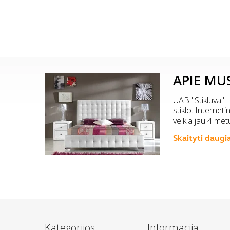
APIE MU
UAB "Stikluva" -
stiklo. Internet
veikia jau 4 met
Skaityti daugi
Kategorijos
Informacija