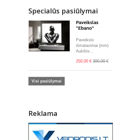
Specialūs pasiūlymai
Paveikslas
"Ebano"
Paveikslo
išmatavimai (mm)
Aukštis...
250,00 €
300,00 €
Visi pasiūlymai
Reklama