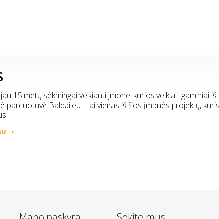
S
 jau 15 metų sėkmingai veikianti įmonė, kurios veikla - gaminiai iš
inė parduotuvė Baldai.eu - tai vienas iš šios įmonės projektų, kuri
us.
au
Mano paskyra
Sekite mus