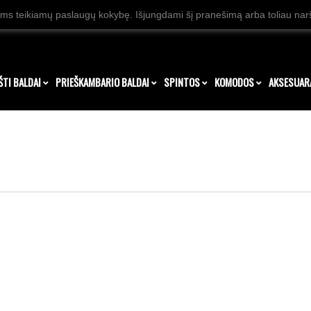
ms teikiamų paslaugų kokybę. Išjungdami šį pranešimą arba toliau naršy
ŠTI BALDAI
PRIEŠKAMBARIO BALDAI
SPINTOS
KOMODOS
AKSESUAR
s