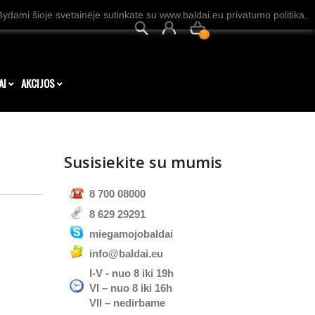
dami šioje svetainėje sutinkate su www.baldai.eu privatumo politika.
0
AI
AKCIJOS
Susisiekite su mumis
8 700 08000
8 629 29291
miegamojobaldai
info@baldai.eu
I-V - nuo 8 iki 19h
VI – nuo 8 iki 16h
VII – nedirbame