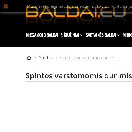
Mūsų svetainėje naudojami slapukai, kad užtikrintume ju
MIEGAMOJO BALDAI IR ČIUŽINIAI
SVETAINĖS BALDAI
MINK
Spintos
Spintos varstomomis durimis
Spintos varstomomis durimi