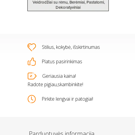
Stilius, kokybė, išskirtinumas
Platus pasirinkimas
s
Geriausia kaina!
Radote pigiau,skambinkite!
Pirkite lengvai ir patogiai!
Parduotuvės informacija