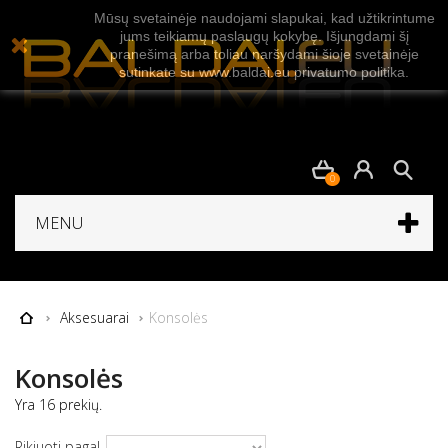
Mūsų svetainėje naudojami slapukai, kad užtikrintume
jums teikiamų paslaugų kokybę. Išjungdami šį
pranešimą arba toliau naršydami šioje svetainėje
sutinkate su www.baldai.eu privatumo politika.
0
MENU
Aksesuarai
Konsolės
Konsolės
Yra 16 prekių.
Rikiuoti pagal