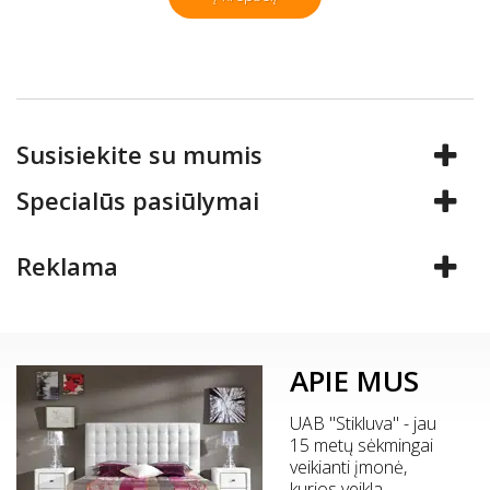
Susisiekite su mumis
Specialūs pasiūlymai
Reklama
APIE MUS
UAB "Stikluva" - jau
15 metų sėkmingai
veikianti įmonė,
kurios veikla -