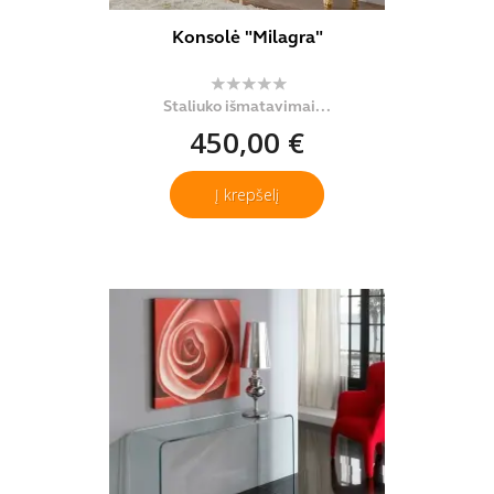
Konsolė "Milagra"
Staliuko išmatavimai...
450,00 €
Į krepšelį