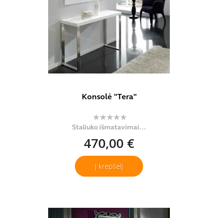
Konsolė "Tera"
Staliuko išmatavimai...
470,00 €
Į krepšelį