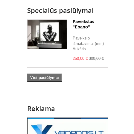
Specialūs pasiūlymai
Paveikslas
"Ebano"
Paveikslo
išmatavimai (mm)
Aukštis...
250,00 €
300,00 €
Visi pasiūlymai
Reklama