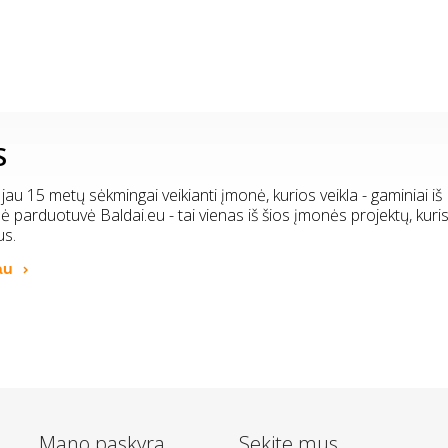
S
 jau 15 metų sėkmingai veikianti įmonė, kurios veikla - gaminiai iš
inė parduotuvė Baldai.eu - tai vienas iš šios įmonės projektų, kuri
us.
au
Mano paskyra
Sekite mus