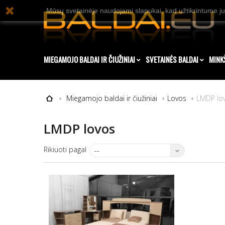
Mūsų svetainėje naudojami slapukai, kad užtikrintume ju
MIEGAMOJO BALDAI IR ČIUŽINIAI
SVETAINĖS BALDAI
MINK
Miegamojo baldai ir čiužiniai
Lovos
LMDP lo
LMDP lovos
Rikiuoti pagal
--