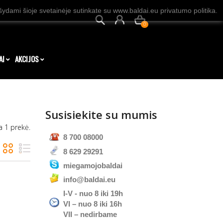
dami šioje svetainėje sutinkate su www.baldai.eu privatumo politika.
0
AI
AKCIJOS
Susisiekite su mumis
a 1 prekė.
8 700 08000
8 629 29291
miegamojobaldai
info@baldai.eu
I-V - nuo 8 iki 19h
VI – nuo 8 iki 16h
VII – nedirbame