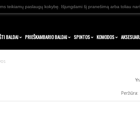
ms teikiamų paslaugų kokybę. Išjungdami šį pranešimą arba toliau naršy
ŠTI BALDAI
PRIEŠKAMBARIO BALDAI
SPINTOS
KOMODOS
AKSESUAR
vos
Yr
Peržiūra: