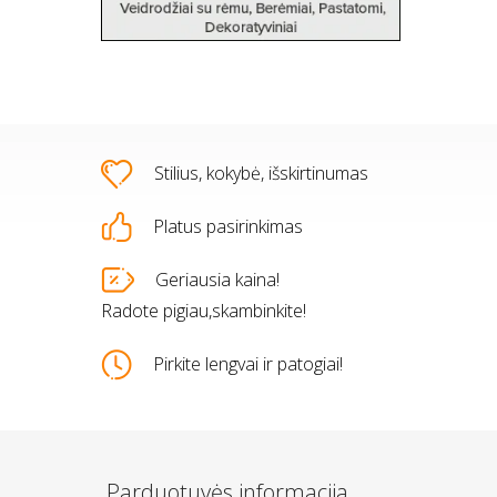
Stilius, kokybė, išskirtinumas
Platus pasirinkimas
s
Geriausia kaina!
Radote pigiau,skambinkite!
Pirkite lengvai ir patogiai!
Parduotuvės informacija