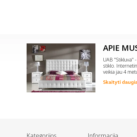
APIE MU
UAB "Stikluva" -
stiklo. Internet
veikia jau 4 met
Skaityti daugi
Kategorijos
Informacija