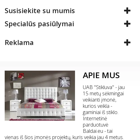
Susisiekite su mumis
Specialūs pasiūlymai
Reklama
APIE MUS
UAB "Stikluva" - jau
15 metų sėkmingai
veikianti įmonė,
kurios veikla -
gaminiai iš stiklo.
Internetinė
parduotuvė
Baldai.eu - tai
vienas iš šios įmonės projektų, kuris veikia jau 4 metus.