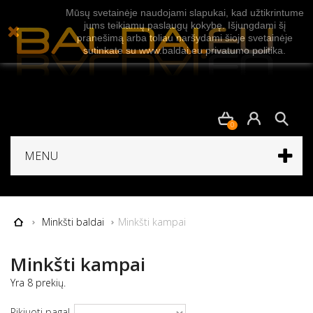
Mūsų svetainėje naudojami slapukai, kad užtikrintume
jums teikiamų paslaugų kokybę. Išjungdami šį
pranešimą arba toliau naršydami šioje svetainėje
sutinkate su www.baldai.eu privatumo politika.
0
MENU
Minkšti baldai
Minkšti kampai
Minkšti kampai
Yra 8 prekių.
Rikiuoti pagal