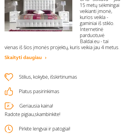
15 metų sėkmingai
veikianti įmonė,
kurios veikla -
gaminiai iš stiklo.
Internetinė
parduotuvė
Baldai.eu - tai
vienas iš šios įmonės projektų, kuris veikia jau 4 metus.
Skaityti daugiau
Stilius, kokybė, išskirtinumas
Platus pasirinkimas
Geriausia kaina!
Radote pigiau,skambinkite!
Pirkite lengvai ir patogiai!