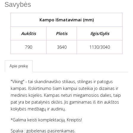
Savybės
Kampo Išmatavimai
(mm)
Aukštis
Plotis
Ilgis/Gylis
790
3640
1130/3040
Apie prekę
"Viking" - tai skandinaviško stiliaus, stilingas ir patogus
kampas. Išskirtinumo šiam kampui suteikia jo dizainas ir
medinės kojelės.
Kampas neturi miegamosios dalies, taip
pat yra be patalynės dėžės.
Jis gaminamas iš itin aukštos
kokybės medžiagų ir audinių.
*Galima keisti komplektaciją. Kreiptis!
Spalva : gobelenas pasirenkamas.