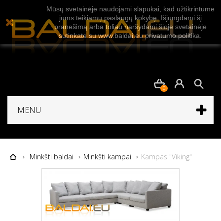
Mūsų svetainėje naudojami slapukai, kad užtikrintume
jums teikiamų paslaugų kokybę. Išjungdami šį
pranešimą arba toliau naršydami šioje svetainėje
sutinkate su www.baldai.eu privatumo politika.
0
MENU
Minkšti baldai
Minkšti kampai
Kampas "Viking"