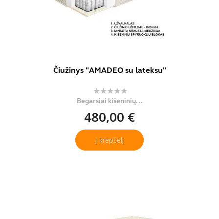
Čiužinys "AMADEO su lateksu"
Begarsiai kišeninių...
480,00 €
Į krepšelį