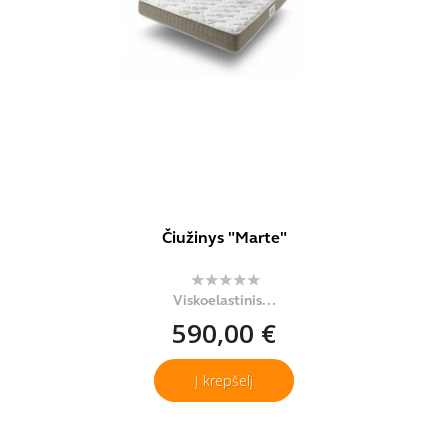
Čiužinys "Marte"
Viskoelastinis...
590,00 €
Į krepšelį