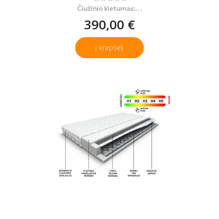
Čiužinio kietumas:...
390,00 €
Į krepšelį