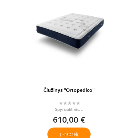
Čiužinys "Ortopedico"
Spyruoklinis...
610,00 €
Į krepšelį