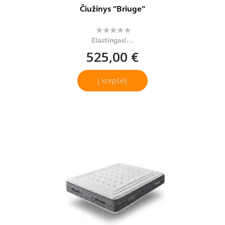
Čiužinys "Briuge"
Elastingas!...
525,00 €
Į krepšelį