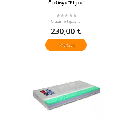
Čiužinys "Elijus"
Čiužinio tipas:...
230,00 €
Į krepšelį