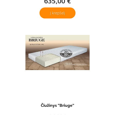
635,00 €
Į krepšelį
Čiužinys "Briuge"