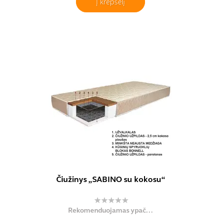
Į krepšelį
Čiužinys „SABINO su kokosu“
Rekomenduojamas ypač...