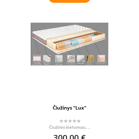
Čiužinys "Lux"
Čiužinio kietumas:...
300,00 €