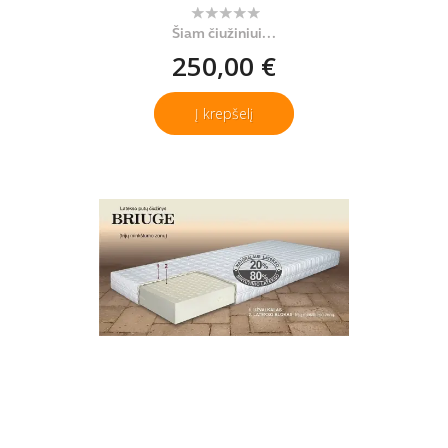
Šiam čiužiniui...
250,00 €
Į krepšelį