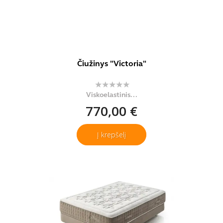
Čiužinys "Victoria"
Viskoelastinis...
770,00 €
Į krepšelį