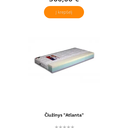
Į krepšelį
Čiužinys "Atlanta"