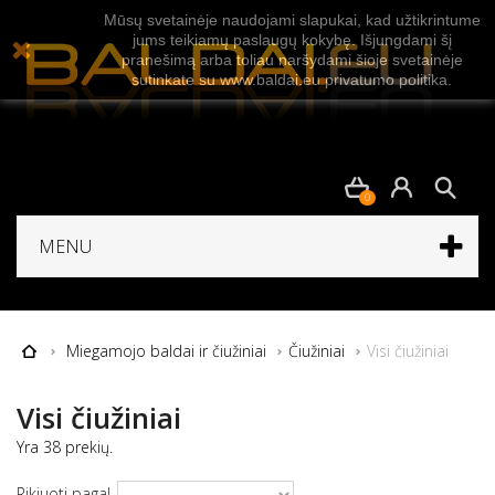
Mūsų svetainėje naudojami slapukai, kad užtikrintume
jums teikiamų paslaugų kokybę. Išjungdami šį
pranešimą arba toliau naršydami šioje svetainėje
sutinkate su www.baldai.eu privatumo politika.
0
MENU
Miegamojo baldai ir čiužiniai
Čiužiniai
Visi čiužiniai
Visi čiužiniai
Yra 38 prekių.
Rikiuoti pagal