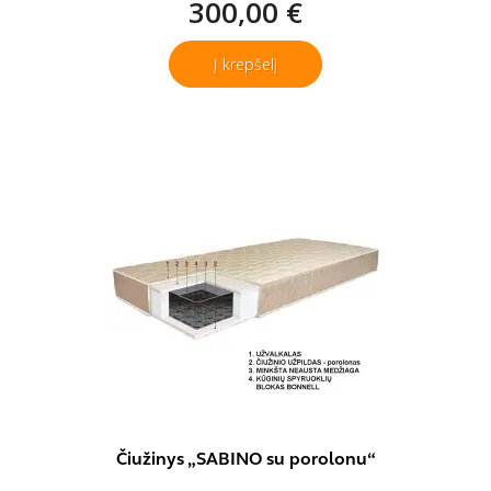
300,00 €
Į krepšelį
Čiužinys „SABINO su porolonu“