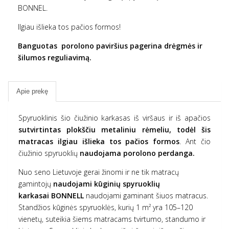
BONNEL.
Ilgiau išlieka tos pačios formos!
Banguotas porolono paviršius pagerina drėgmės ir
šilumos reguliavimą.
Apie prekę
Spyruoklinis šio čiužinio karkasas iš viršaus ir iš apačios
sutvirtintas plokščiu metaliniu rėmeliu, todėl šis
matracas ilgiau išlieka tos pačios formos
. Ant čio
čiužinio spyruoklių
naudojama porolono perdanga.
Nuo seno Lietuvoje gerai žinomi ir ne tik matracų
gamintojų
naudojami kūginių spyruoklių
karkasai BONNELL
naudojami gaminant šiuos matracus.
Standžios kūginės spyruoklės, kurių 1 m² yra 105–120
vienetų, suteikia šiems matracams tvirtumo, standumo ir