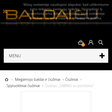
Mūsų svetainėje naudojami slapukai, kad užtikrintume
jums teikiamų paslaugų kokybę. Išjungdami šį
pranešimą arba toliau naršydami šioje svetainėje
sutinkate su www.baldai.eu privatumo politika.
0
MENU
Miegamojo baldai ir čiužiniai
Čiužiniai
Spyruokliniai čiužiniai
Čiužinys „SABINO su porolonu“