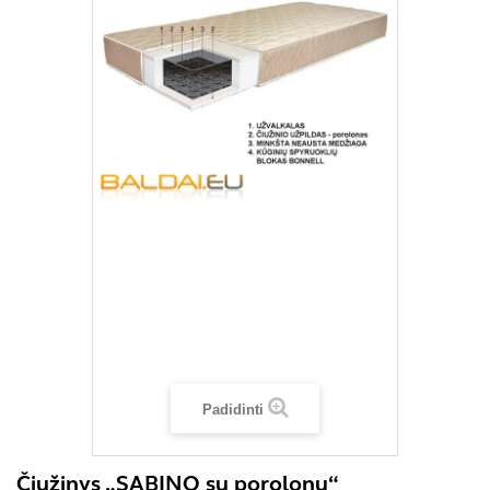
Padidinti
Čiužinys „SABINO su porolonu“