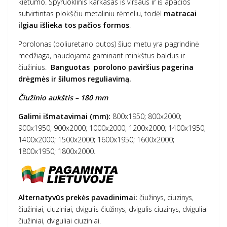
kietumo. Spyruoklinis karkasas iš viršaus ir iš apačios
sutvirtintas plokščiu metaliniu rėmeliu, todėl
matracai
ilgiau išlieka tos pačios formos
.
Porolonas (poliuretano putos) šiuo metu yra pagrindinė
medžiaga, naudojama gaminant minkštus baldus ir
čiužinius.
Banguotas porolono paviršius pagerina
drėgmės ir šilumos reguliavimą.
Čiužinio aukštis – 180 mm
Galimi išmatavimai (mm):
800x1950; 800x2000;
900x1950; 900x2000; 1000x2000; 1200x2000; 1400x1950;
1400x2000; 1500x2000; 1600x1950; 1600x2000;
1800x1950; 1800x2000.
Alternatyvūs prekės pavadinimai:
čiužinys, ciuzinys,
čiužiniai, ciuziniai, dvigulis čiužinys, dvigulis ciuzinys, dviguliai
čiužiniai, dviguliai ciuziniai.