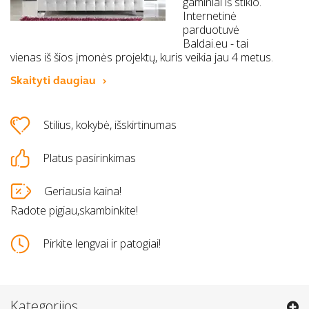
gaminiai iš stiklo.
Internetinė
parduotuvė
Baldai.eu - tai
vienas iš šios įmonės projektų, kuris veikia jau 4 metus.
Skaityti daugiau
Stilius, kokybė, išskirtinumas
Platus pasirinkimas
Geriausia kaina!
Radote pigiau,skambinkite!
Pirkite lengvai ir patogiai!
Kategorijos