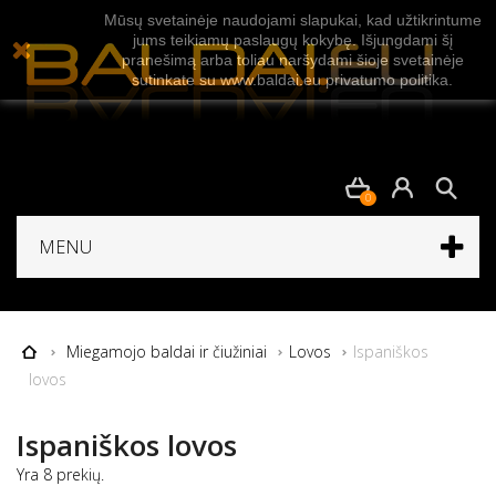
Mūsų svetainėje naudojami slapukai, kad užtikrintume
jums teikiamų paslaugų kokybę. Išjungdami šį
pranešimą arba toliau naršydami šioje svetainėje
sutinkate su www.baldai.eu privatumo politika.
0
MENU
Miegamojo baldai ir čiužiniai
Lovos
Ispaniškos
lovos
Ispaniškos lovos
Yra 8 prekių.