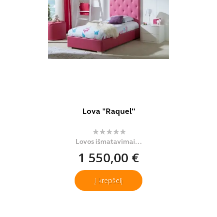
Lova "Raquel"
Lovos išmatavimai...
1 550,00 €
Į krepšelį