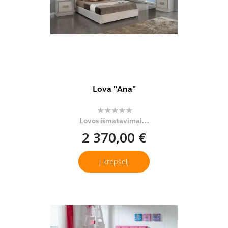
Lova "Ana"
Lovos išmatavimai...
2 370,00 €
Į krepšelį