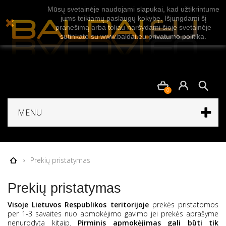
Mūsų svetainėje naudojami slapukai, kad užtikrintume
jums teikiamų paslaugų kokybę. Išjungdami šį
pranešimą arba toliau naršydami šioje svetainėje
sutinkate su www.baldai.eu privatumo politika.
0
MENU
Prekių pristatymas
Prekių pristatymas
Visoje Lietuvos Respublikos teritorijoje
prekės pristatomos
per 1-3 savaites nuo apmokėjimo gavimo jei prekės aprašyme
nenurodyta kitaip.
Pirminis apmokėjimas gali būti tik