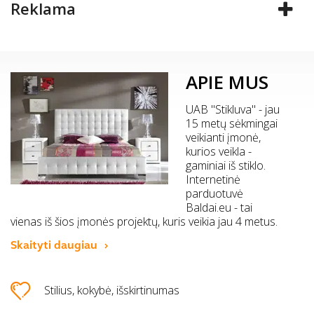
Reklama
APIE MUS
UAB "Stikluva" - jau
15 metų sėkmingai
veikianti įmonė,
kurios veikla -
gaminiai iš stiklo.
Internetinė
parduotuvė
Baldai.eu - tai
vienas iš šios įmonės projektų, kuris veikia jau 4 metus.
Skaityti daugiau
Stilius, kokybė, išskirtinumas