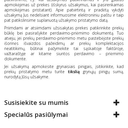
apmokėjimas už prekes (išskyrus užsakymus, kai pasirenkamas
apmokėjimas pristatant). Apie patvirtintą ir pradėtą vykdyti
užsakymą Jus nedelsiant informuosime elektroniniu paštu ir taip
pat patikslinsime suplanuotą užsakymo pristatymo datą.
Priimdami ar atsiimdami užsisakytas prekes patikrinkite prekių
būklę bei pasirašykite perdavimo-priėmimo dokumentą. Tuo
atveju, jei prekių perdavimo-priėmimo metu pastebėjote prekių
išorinės išvaizdos pažeidimų ar prekių komplektacijos
neatitikimų, būtinai pažymėkite tai sąskaitoje faktūroje,
važtaraštyje ar kitame siuntos perdavimo – priėmimo
dokumente.
Jei užsakymą apmokėsite grynaisiais pinigais, įsitikinkite, kad
prekių pristatymo metu turite
tikslią
grynųjų pinigų sumą,
nurodytą Jūsų užsakyme.
Susisiekite su mumis
Specialūs pasiūlymai