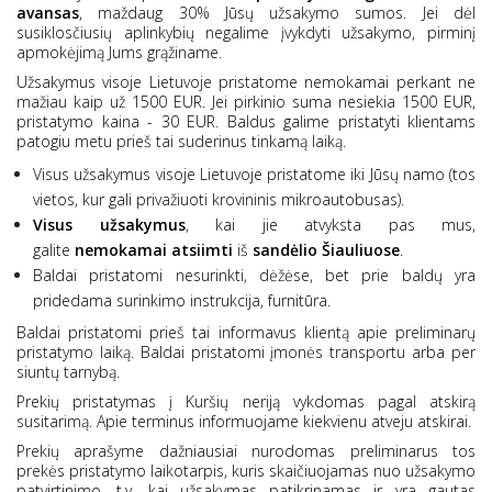
avansas
, maždaug 30% Jūsų užsakymo sumos. Jei dėl
susiklosčiusių aplinkybių negalime įvykdyti užsakymo, pirminį
apmokėjimą Jums grąžiname.
Užsakymus visoje Lietuvoje pristatome nemokamai perkant ne
mažiau kaip už 1500 EUR. Jei pirkinio suma nesiekia 1500 EUR,
pristatymo kaina - 30 EUR. Baldus galime pristatyti klientams
patogiu metu prieš tai suderinus tinkamą laiką.
Visus užsakymus visoje Lietuvoje pristatome iki Jūsų namo (tos
vietos, kur gali privažiuoti krovininis mikroautobusas).
Visus
užsakymus
, kai jie atvyksta pas mus,
galite
nemokamai atsiimti
iš
sandėlio
Šiauliuose
.
Baldai pristatomi nesurinkti, dėžėse, bet prie baldų yra
pridedama surinkimo instrukcija, furnitūra.
Baldai pristatomi prieš tai informavus klientą apie preliminarų
pristatymo laiką. Baldai pristatomi įmonės transportu arba per
siuntų tarnybą.
Prekių pristatymas į Kuršių neriją vykdomas pagal atskirą
susitarimą. Apie terminus informuojame kiekvienu atveju atskirai.
Prekių aprašyme dažniausiai nurodomas preliminarus tos
prekės pristatymo laikotarpis, kuris skaičiuojamas nuo užsakymo
patvirtinimo, t.y. kai užsakymas patikrinamas ir yra gautas