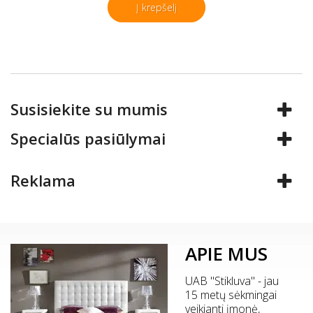
Į krepšelį
Susisiekite su mumis
Specialūs pasiūlymai
Reklama
APIE MUS
UAB "Stikluva" - jau
15 metų sėkmingai
veikianti įmonė,