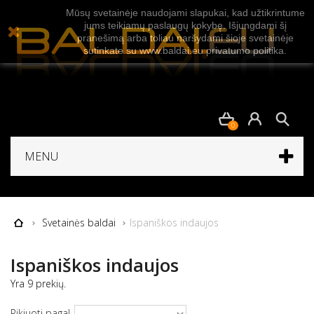
Mūsų svetainėje naudojami slapukai, kad užtikrintume
jums teikiamų paslaugų kokybę. Išjungdami šį
pranešimą arba toliau naršydami šioje svetainėje
sutinkate su www.baldai.eu privatumo politika.
0
MENU
Svetainės baldai
Ispaniškos indaujos
Ispaniškos indaujos
Yra 9 prekių.
Rikiuoti pagal