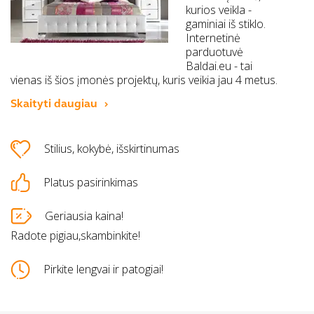
kurios veikla -
gaminiai iš stiklo.
Internetinė
parduotuvė
Baldai.eu - tai
vienas iš šios įmonės projektų, kuris veikia jau 4 metus.
Skaityti daugiau
Stilius, kokybė, išskirtinumas
Platus pasirinkimas
Geriausia kaina!
Radote pigiau,skambinkite!
Pirkite lengvai ir patogiai!