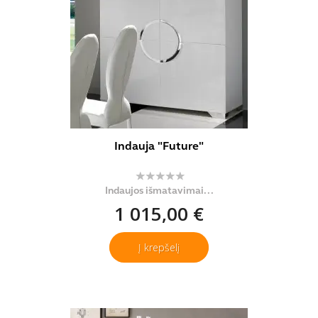
Indauja "Future"
Indaujos išmatavimai...
1 015,00 €
Į krepšelį