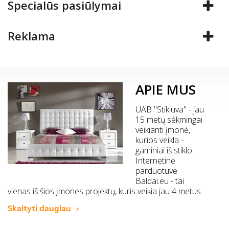
Specialūs pasiūlymai
Reklama
APIE MUS
UAB "Stikluva" - jau
15 metų sėkmingai
veikianti įmonė,
kurios veikla -
gaminiai iš stiklo.
Internetinė
parduotuvė
Baldai.eu - tai
vienas iš šios įmonės projektų, kuris veikia jau 4 metus.
Skaityti daugiau