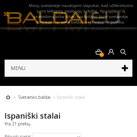
Mūsų svetainėje naudojami slapukai, kad užtikrintume
jums teikiamų paslaugų kokybę. Išjungdami šį
pranešimą arba toliau naršydami šioje svetainėje
sutinkate su www.baldai.eu privatumo politika.
0
MENU
Svetainės baldai
Ispaniški stalai
Ispaniški stalai
Yra 21 prekių.
Rikiuoti pagal