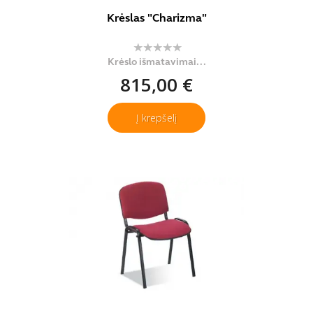
Krėslas "Charizma"
Krėslo išmatavimai...
815,00 €
Į krepšelį