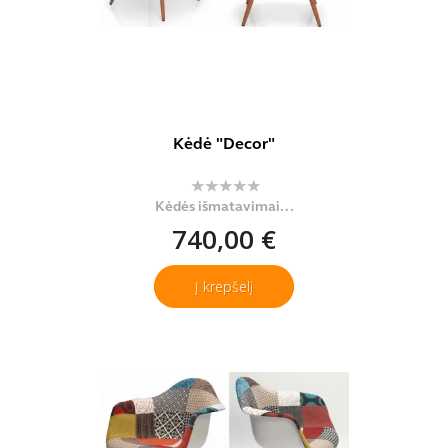
Kėdė "Decor"
Kėdės išmatavimai...
740,00 €
Į krepšelį