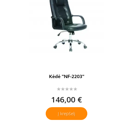
Kėdė "NF-2203"
146,00 €
Į krepšelį