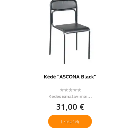
Kėdė "ASCONA Black"
Kėdės išmatavimai...
31,00 €
Į krepšelį