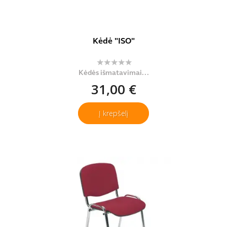
Kėdė "ISO"
Kėdės išmatavimai...
31,00 €
Į krepšelį