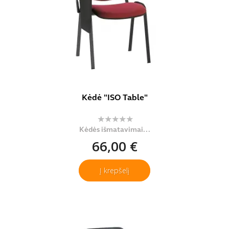
Kėdė "ISO Table"
Kėdės išmatavimai...
66,00 €
Į krepšelį