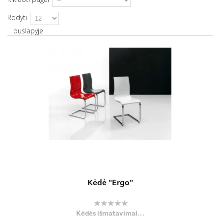
Rodyti
puslapyje
Kėdė "Ergo"
Kėdės išmatavimai...