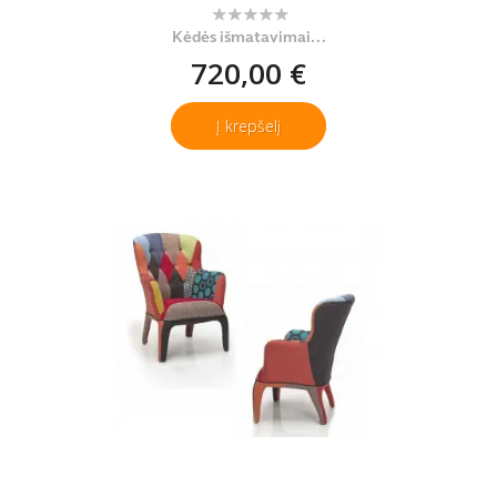
Kėdės išmatavimai...
720,00 €
Į krepšelį