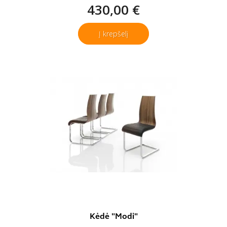
430,00 €
Į krepšelį
Kėdė "Modi"