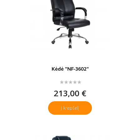
Kėdė "NF-3602"
213,00 €
Į krepšelį