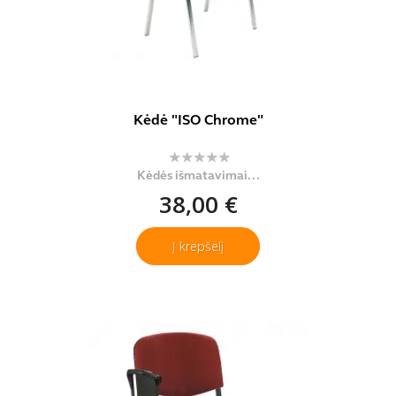
Kėdė "ISO Chrome"
Kėdės išmatavimai...
38,00 €
Į krepšelį