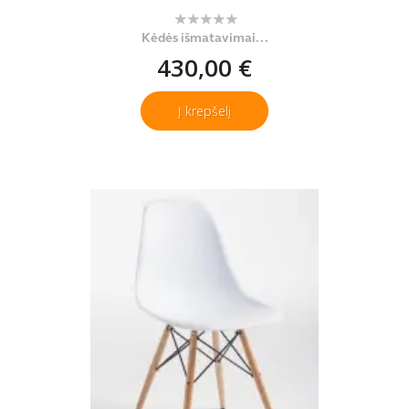
Kėdės išmatavimai...
430,00 €
Į krepšelį