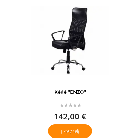
Kėdė "ENZO"
142,00 €
Į krepšelį