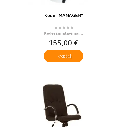
Kėdė "MANAGER"
Kėdės išmatavimai...
155,00 €
Į krepšelį