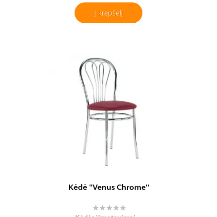
Į krepšelį
Kėdė "Venus Chrome"