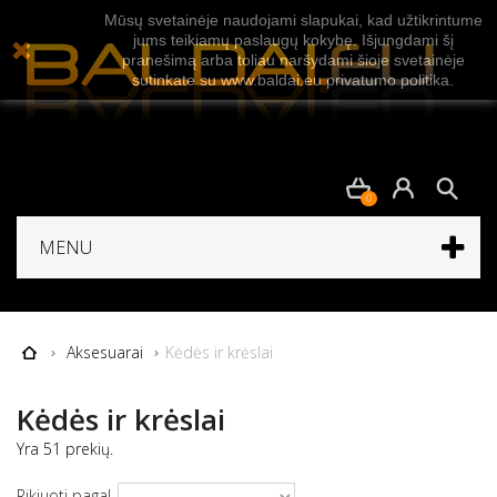
Mūsų svetainėje naudojami slapukai, kad užtikrintume
jums teikiamų paslaugų kokybę. Išjungdami šį
pranešimą arba toliau naršydami šioje svetainėje
sutinkate su www.baldai.eu privatumo politika.
0
MENU
Aksesuarai
Kėdės ir krėslai
Kėdės ir krėslai
Yra 51 prekių.
Rikiuoti pagal