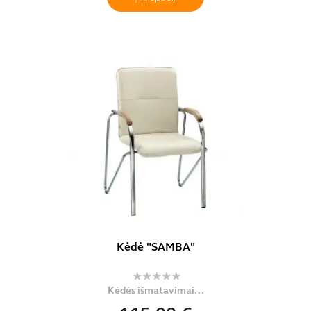
Kėdė "SAMBA"
Kėdės išmatavimai...