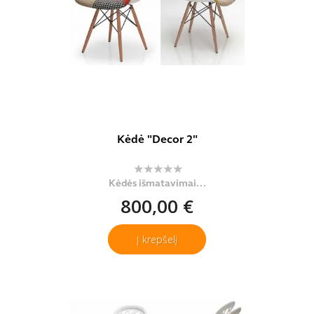
Kėdė "Decor 2"
Kėdės išmatavimai...
800,00 €
Į krepšelį