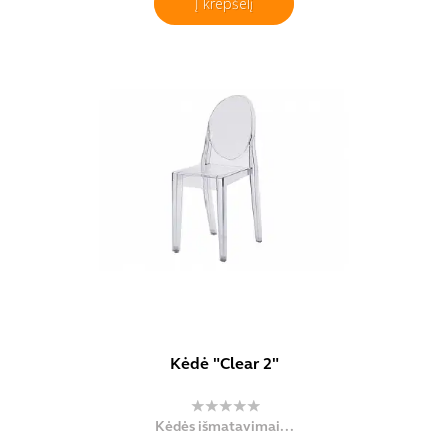
Į krepšelį
Kėdė "Clear 2"
Kėdės išmatavimai...