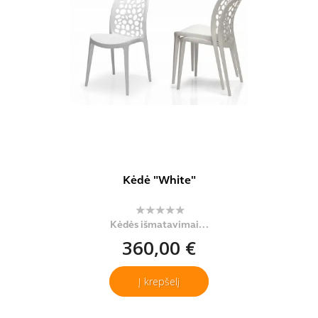
Kėdė "White"
Kėdės išmatavimai...
360,00 €
Į krepšelį