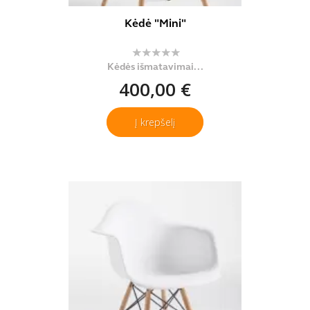
Kėdė "Mini"
Kėdės išmatavimai...
400,00 €
Į krepšelį