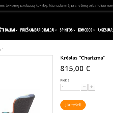
ms teikiamų paslaugų kokybę. Išjungdami šį pranešimą arba toliau naršy
ŠTI BALDAI
PRIEŠKAMBARIO BALDAI
SPINTOS
KOMODOS
AKSESUAR
a"
Krėslas "Charizma"
815,00 €
Kiekis
Į krepšelį