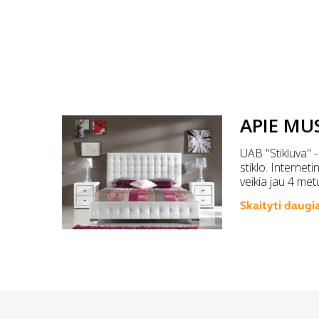
APIE MU
UAB "Stikluva" -
stiklo. Internet
veikia jau 4 met
Skaityti daugi