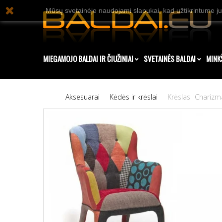
Mūsų svetainėje naudojami slapukai, kad užtikrintume ju
MIEGAMOJO BALDAI IR ČIUŽINIAI
SVETAINĖS BALDAI
MINK
Aksesuarai
Kėdės ir krėslai
Krėslas "Charizm