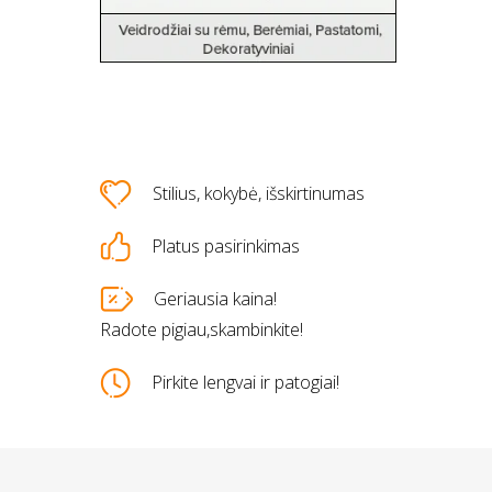
Stilius, kokybė, išskirtinumas
Platus pasirinkimas
s
Geriausia kaina!
Radote pigiau,skambinkite!
Pirkite lengvai ir patogiai!