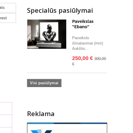
tis
Specialūs pasiūlymai
rest
Paveikslas
"Ebano"
Paveikslo
išmatavimai (mm)
Aukštis...
250,00 €
300,00
€
Visi pasiūlymai
Reklama