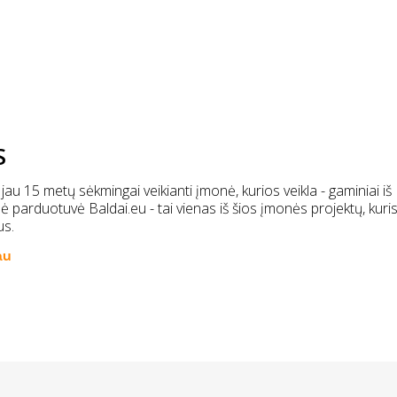
S
 jau 15 metų sėkmingai veikianti įmonė, kurios veikla - gaminiai iš
inė parduotuvė Baldai.eu - tai vienas iš šios įmonės projektų, kuri
us.
au