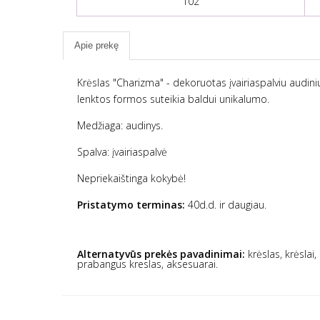
102
Apie prekę
Krėslas "Charizma" -
dekoruotas įvairiaspalviu audini
lenktos formos suteikia baldui unikalumo.
Medžiaga:
audinys.
Spalva: įvairiaspalvė
Nepriekaištinga kokybė!
Pristatymo terminas:
40d.d. ir daugiau.
Alternatyvūs prekės pavadinimai:
krėslas, krėslai
prabangus kreslas, aksesuarai.