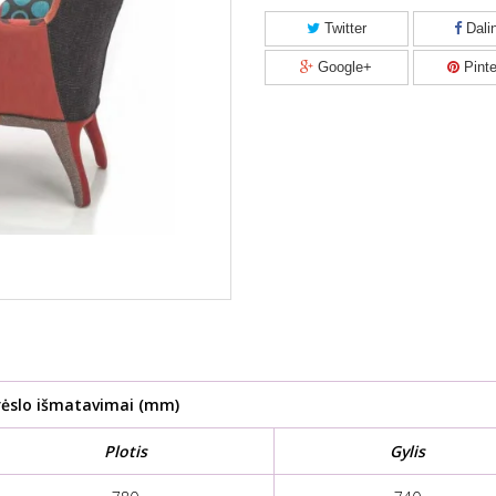
Twitter
Dalin
Google+
Pinte
rėslo išmatavimai (mm)
Plotis
Gylis