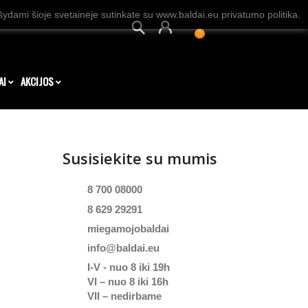
dami šioje svetainėje sutinkate su www.baldai.eu privatumo politika.
0
AI
AKCIJOS
Susisiekite su mumis
8 700 08000
8 629 29291
miegamojobaldai
info@baldai.eu
I-V - nuo 8 iki 19h
VI – nuo 8 iki 16h
VII – nedirbame