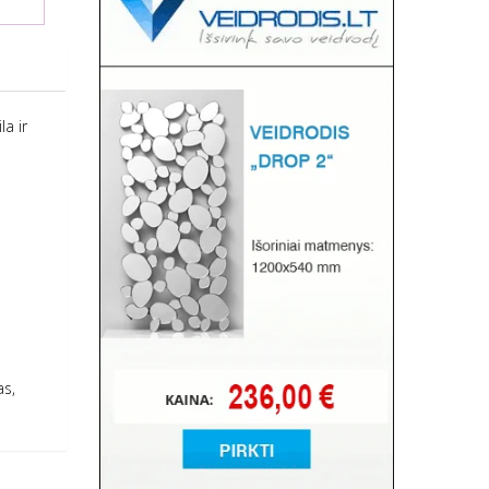
a ir
as,