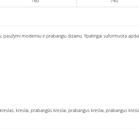
780
740
u, pasižymi moderniu ir prabangiu dizainu. Ypatingai suformuota apdail
, kreslas, kreslai, prabangūs krėslai, prabangus kreslai, prabangus krėsl