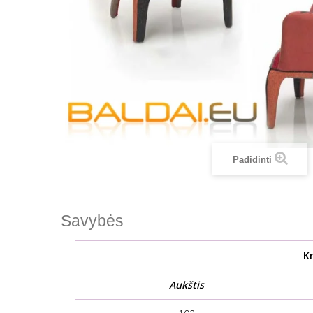
Padidinti
Savybės
K
Aukštis