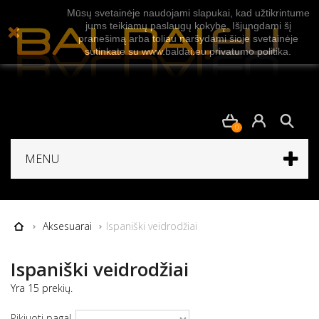
Mūsų svetainėje naudojami slapukai, kad užtikrintume
jums teikiamų paslaugų kokybę. Išjungdami šį
pranešimą arba toliau naršydami šioje svetainėje
sutinkate su www.baldai.eu privatumo politika.
0
MENU
Aksesuarai
Ispaniški veidrodžiai
Ispaniški veidrodžiai
Yra 15 prekių.
Rikiuoti pagal