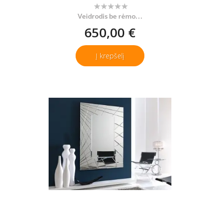
Veidrodis be rėmo...
650,00 €
Į krepšelį