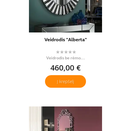
Veidrodis "Alberta"
Veidrodis be rėmo...
460,00 €
Į krepšelį