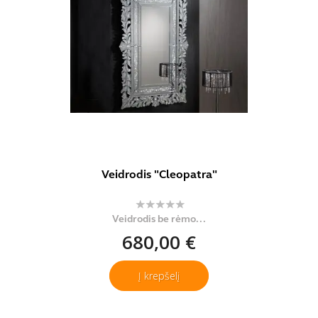
Veidrodis "Cleopatra"
Veidrodis be rėmo...
680,00 €
Į krepšelį