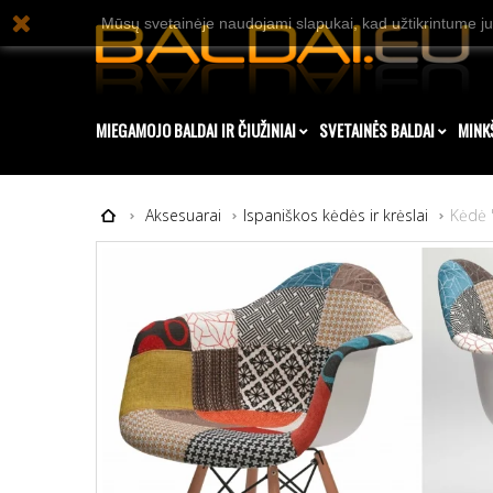
Mūsų svetainėje naudojami slapukai, kad užtikrintume ju
MIEGAMOJO BALDAI IR ČIUŽINIAI
SVETAINĖS BALDAI
MINK
Aksesuarai
Ispaniškos kėdės ir krėslai
Kėdė 