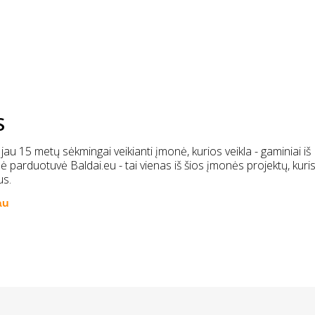
S
 jau 15 metų sėkmingai veikianti įmonė, kurios veikla - gaminiai iš
inė parduotuvė Baldai.eu - tai vienas iš šios įmonės projektų, kuri
us.
au