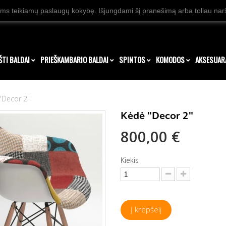
ms teikiamų paslaugų kokybę. Išjungdami šį pranešimą arba toliau naršy
ŠTI BALDAI
PRIEŠKAMBARIO BALDAI
SPINTOS
KOMODOS
AKSESUAR
"Decor 2"
Kėdė "Decor 2"
800,00 €
Kiekis
Į krepšelį