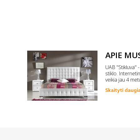
APIE MU
UAB "Stikluva" -
stiklo. Internet
veikia jau 4 met
Skaityti daugi