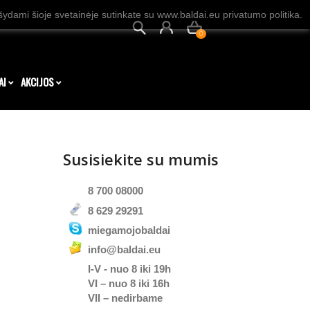
dami šioje svetainėje sutinkate su www.baldai.eu privatumo politika.
0
AI
AKCIJOS
Susisiekite su mumis
8 700 08000
8 629 29291
miegamojobaldai
info@baldai.eu
I-V - nuo 8 iki 19h
VI – nuo 8 iki 16h
VII – nedirbame