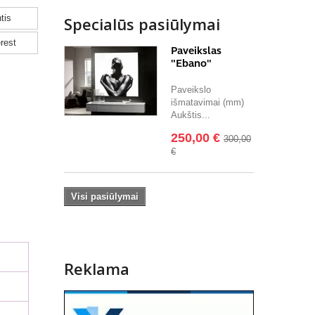
tis
Specialūs pasiūlymai
rest
Paveikslas
"Ebano"
Paveikslo
išmatavimai (mm)
Aukštis...
250,00 €
300,00
€
Visi pasiūlymai
Reklama