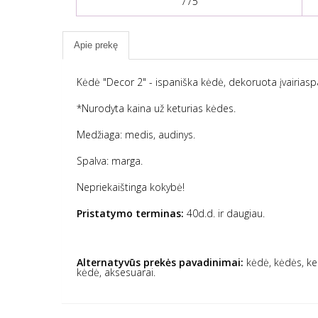
775
Apie prekę
Kėdė "Decor 2" -
ispaniška
kėdė, dekoruota įvairiasp
*Nurodyta kaina už keturias kėdes.
Medžiaga: medis, audinys.
Spalva: marga.
Nepriekaištinga kokybė!
Pristatymo terminas:
40d.d. ir daugiau.
Alternatyvūs prekės pavadinimai:
kėdė, kėdės, k
kėdė, aksesuarai.