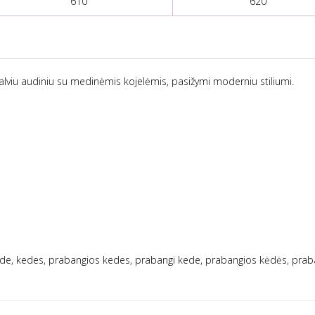
610
620
alviu audiniu su medinėmis kojelėmis, pasižymi moderniu stiliumi.
ede, kedes, prabangios kedes, prabangi kede, prabangios kėdės, prab