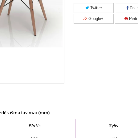
Twitter
Dalin
Google+
Pinte
ėdės
išmatavimai (mm)
Plotis
Gylis