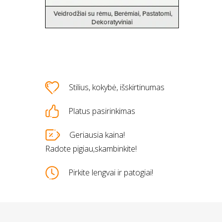
Stilius, kokybė, išskirtinumas
Platus pasirinkimas
s
Geriausia kaina!
Radote pigiau,skambinkite!
Pirkite lengvai ir patogiai!