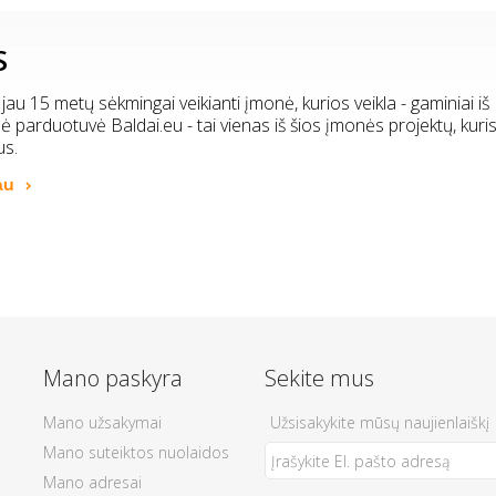
S
 jau 15 metų sėkmingai veikianti įmonė, kurios veikla - gaminiai iš
inė parduotuvė Baldai.eu - tai vienas iš šios įmonės projektų, kuri
us.
au
Mano paskyra
Sekite mus
Mano užsakymai
Užsisakykite mūsų naujienlaiškį
Mano suteiktos nuolaidos
Mano adresai