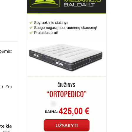
ybėmis:
). Yra
teikia