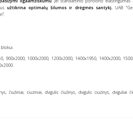
pasižymi ilgaamžiškumu
. Jei standartinio porolono elastingumas 
šius
užtikrina optimalų šilumos ir drėgmės santykį.
UAB "Ge
m³.
 blokui.
0, 900x2000, 1000x2000, 1200x2000, 1400x1950, 1400x2000, 1500
0x2000.
ys, čiužiniai, ciuziniai, dvigulis čiužinys, dvigulis ciuzinys, dviguliai čiu