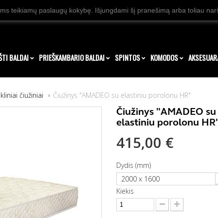
ms teikiamų paslaugų kokybę. Išjungdami šį pranešimą arba toliau naršy
ŠTI BALDAI
PRIEŠKAMBARIO BALDAI
SPINTOS
KOMODOS
AKSESUAR
liniai čiužiniai
Čiužinys "AMADEO su elastiniu porolonu HR"
Čiužinys "AMADEO su
elastiniu porolonu HR
415,00 €
Dydis (mm)
2000 x 1600
Kiekis