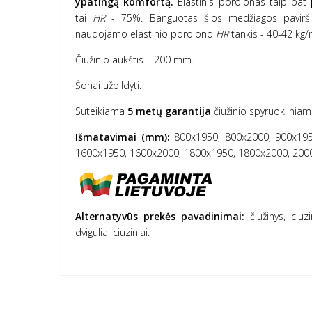
ypatingą komfortą.
Elastinis porolonas taip pat
tai
HR
- 75%. Banguotas šios medžiagos pavir
naudojamo elastinio porolono
HR
tankis - 40-42 kg/
Čiužinio aukštis – 200 mm.
Šonai užpildyti.
Suteikiama
5 metų garantija
čiužinio spyruokliniam
Išmatavimai (mm):
800x1950, 800x2000, 900x195
1600x1950, 1600x2000, 1800x1950, 1800x2000, 200
Alternatyvūs prekės pavadinimai:
čiužinys, ciuzin
dviguliai ciuziniai.