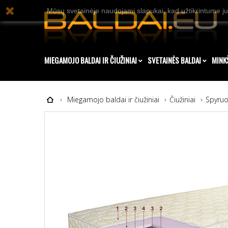
Mūsų svetainėje naudojami slapukai, kad užtikrintume ju
MIEGAMOJO BALDAI IR ČIUŽINIAI
SVETAINĖS BALDAI
MINK
Miegamojo baldai ir čiužiniai
Čiužiniai
Spyruok