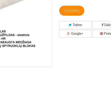
Į krepšelį
Twitter
Dalin
Google+
Pinte