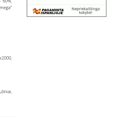
- 60%,
mega"
x2000,
žiniai,