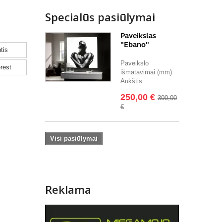
Specialūs pasiūlymai
Paveikslas
"Ebano"
tis
Paveikslo
rest
išmatavimai (mm)
Aukštis...
250,00 €
300,00
€
Visi pasiūlymai
Reklama