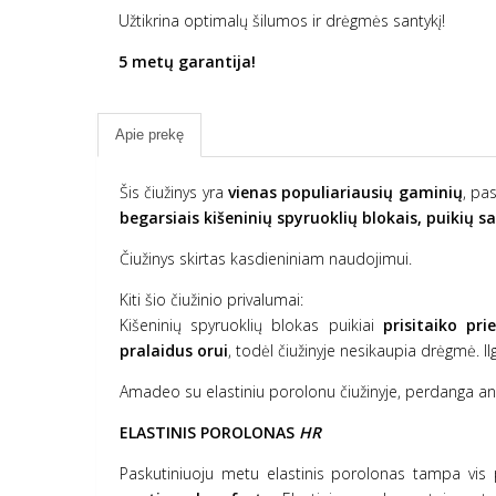
Užtikrina optimalų šilumos ir drėgmės santykį!
5 metų garantija!
Apie prekę
Šis čiužinys yra
vienas populiariausių gaminių
, pa
begarsiais kišeninių spyruoklių blokais,
puikių s
Čiužinys skirtas kasdieniniam naudojimui.
Kiti šio čiužinio privalumai:
Kišeninių spyruoklių blokas puikiai
prisitaiko pri
pralaidus orui
, todėl čiužinyje nesikaupia drėgmė.
Amadeo su elastiniu porolonu čiužinyje, perdanga a
ELASTINIS POROLONAS
HR
Paskutiniuoju metu elastinis porolonas tampa vis po