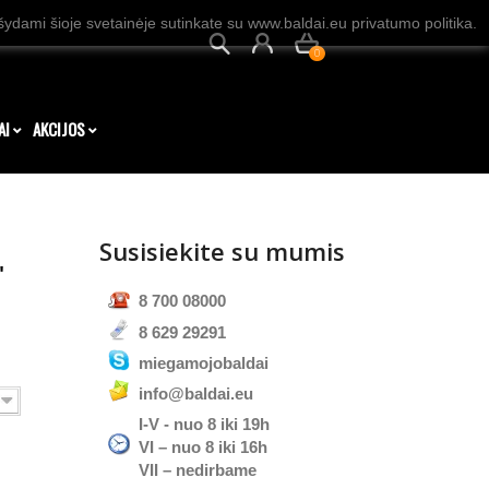
dami šioje svetainėje sutinkate su www.baldai.eu privatumo politika.
0
AI
AKCIJOS
Susisiekite su mumis
"
8 700 08000
8 629 29291
miegamojobaldai
info@baldai.eu
I-V - nuo 8 iki 19h
VI – nuo 8 iki 16h
VII – nedirbame