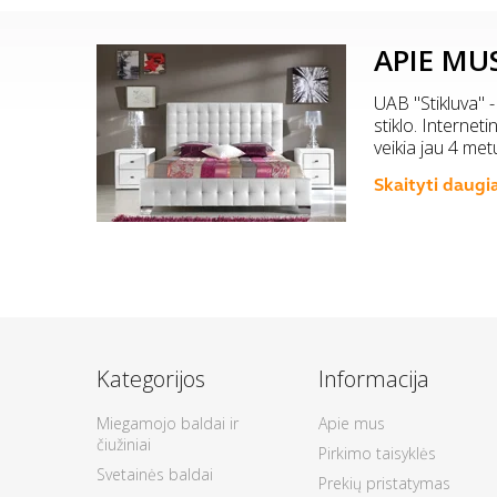
APIE MU
UAB "Stikluva" -
stiklo. Internet
veikia jau 4 met
Skaityti daugi
Kategorijos
Informacija
Miegamojo baldai ir
Apie mus
čiužiniai
Pirkimo taisyklės
Svetainės baldai
Prekių pristatymas