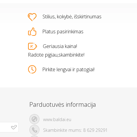
Stilius, kokybė, išskirtinumas
Platus pasirinkimas
s
Geriausia kaina!
Radote pigiau,skambinkite!
Pirkite lengvai ir patogiai!
Parduotuvės informacija
www.baldai.eu
Skambinkite mums:
8 629 29291