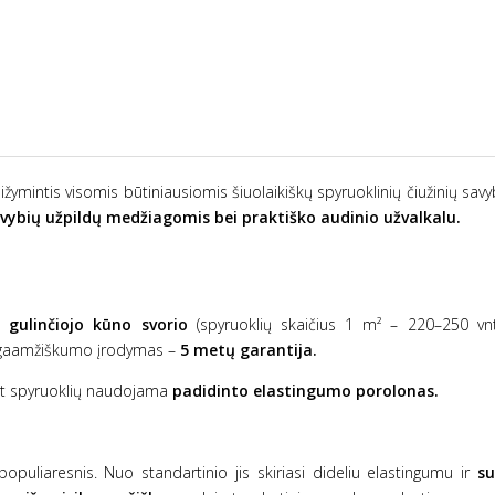
sižymintis visomis būtiniausiomis šiuolaikiškų spyruoklinių čiužinių sav
avybių užpildų medžiagomis bei praktiško audinio užvalkalu.
e gulinčiojo kūno svorio
(spyruoklių skaičius 1 m² – 220–250 vnt.
 Ilgaamžiškumo įrodymas –
5 metų garantija.
nt spyruoklių naudojama
padidinto elastingumo porolonas.
puliaresnis. Nuo standartinio jis skiriasi dideliu elastingumu ir
su