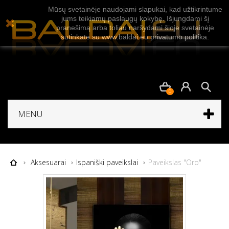
Mūsų svetainėje naudojami slapukai, kad užtikrintume
jums teikiamų paslaugų kokybę. Išjungdami šį
pranešimą arba toliau naršydami šioje svetainėje
sutinkate su www.baldai.eu privatumo politika.
0
MENU
Aksesuarai
Ispaniški paveikslai
Paveikslas "Oro"