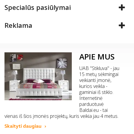
Specialūs pasiūlymai
Reklama
APIE MUS
UAB "Stikluva" - jau
15 metų sėkmingai
veikianti įmonė,
kurios veikla -
gaminiai iš stiklo.
Internetinė
parduotuvė
Baldai.eu - tai
vienas iš šios įmonės projektų, kuris veikia jau 4 metus.
Skaityti daugiau