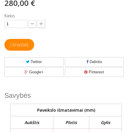
280,00 €
Kiekis
Į krepšelį
Twitter
Dalintis
Google+
Pinterest
Savybės
Paveikslo išmatavimai (mm)
Aukštis
Plotis
Gylis