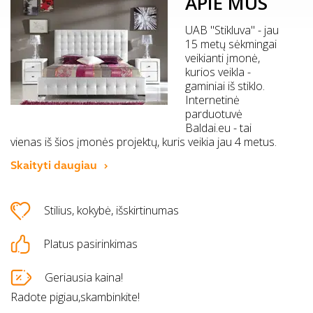
APIE MUS
UAB "Stikluva" - jau
15 metų sėkmingai
veikianti įmonė,
kurios veikla -
gaminiai iš stiklo.
Internetinė
parduotuvė
Baldai.eu - tai
vienas iš šios įmonės projektų, kuris veikia jau 4 metus.
Skaityti daugiau
Stilius, kokybė, išskirtinumas
Platus pasirinkimas
Geriausia kaina!
Radote pigiau,skambinkite!