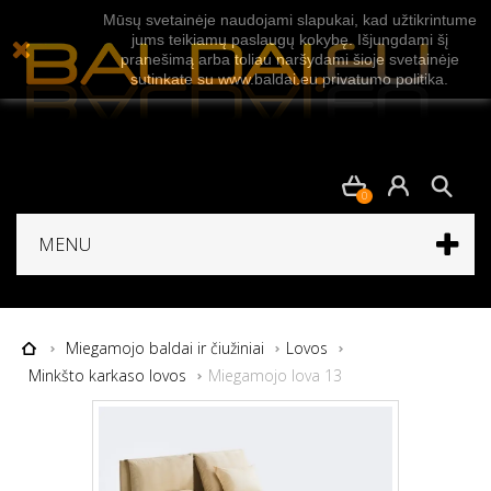
Mūsų svetainėje naudojami slapukai, kad užtikrintume
jums teikiamų paslaugų kokybę. Išjungdami šį
pranešimą arba toliau naršydami šioje svetainėje
sutinkate su www.baldai.eu privatumo politika.
0
MENU
Miegamojo baldai ir čiužiniai
Lovos
Minkšto karkaso lovos
Miegamojo lova 13