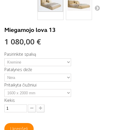
Miegamojo lova 13
1 080,00 €
Pasirinkite spalvą
Patalynės dėžė
Pritaikyta čiužiniui
Kiekis
Į krepšelį