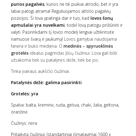
purios pagalvės
, kurios ne tik puikiai atrodo, bet ir yra
labai patogi atrama! Reguliuojamos atlošo pagalvių
pozicijos. Ši lova ypatinga dar ir tuo, kad
lovos šonų
apmušalai yra nuvelkami
, todėl lovą patogu prižiūrėti ir
valyti. Pasirinkdami šį lovos modelį lengvai užtikrinsite
namuose švarą ir jaukumą!
Lovos gamybai naudojama
fanera ir buko mediena. O
medinės – spyruoklinės
grotelės
idealus pagrindas Jūsų čiužiniui. Lova gali būti
užsakoma tiek su patalynės dėže, tiek be jos.
Tinka įvairaus aukščio čiužiniai.
Patalynės dėžė: galima pasirinkti
Grotelės: yra
Spalva:
balta, kreminė, ruda, gelsva, chaki, žalia, geltona,
oranžinė.
Čiužinys: nėra
Pritaikyta čiužiniui: (standartiniai išmatavimai 1600 x