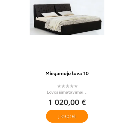
Miegamojo lova 10
Lovos išmatavimai...
1 020,00 €
Į krepšelį