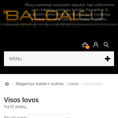
Mūsų svetainėje naudojami slapukai, kad užtikrintume
jums teikiamų paslaugų kokybę. Išjungdami šį
pranešimą arba toliau naršydami šioje svetainėje
sutinkate su www.baldai.eu privatumo politika.
0
MENU
Miegamojo baldai ir čiužiniai
Lovos
Visos lovos
Visos lovos
Yra 61 prekių.
Rikiuoti pagal