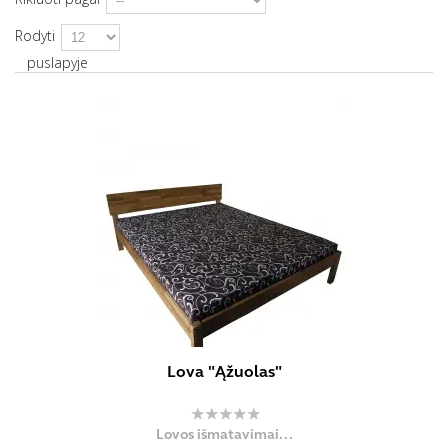
Rodyti
puslapyje
Lova "Ąžuolas"
Lovos išmatavimai...