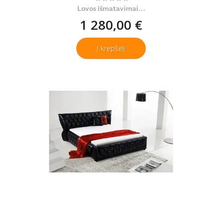
Lovos išmatavimai...
1 280,00 €
Į krepšelį