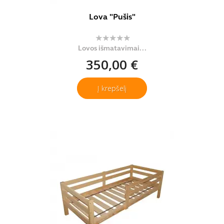
Lova "Pušis"
Lovos išmatavimai...
350,00 €
Į krepšelį